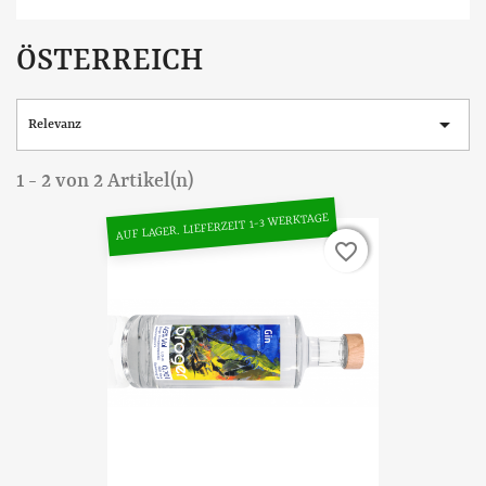
ÖSTERREICH

Relevanz
1 - 2 von 2 Artikel(n)
AUF LAGER. LIEFERZEIT 1-3 WERKTAGE
favorite_border
favorite_border