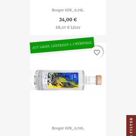
Broger GIN_0,35L.
24,00 €
68,57 € Liter
AUF LAGER. LIEFERZEIT 1-3 WERKTAGE
favorite_border
favorite_border
FILTER
Broger GIN_0,70L.