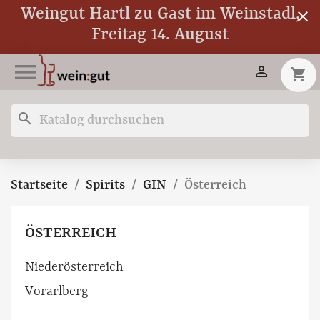
Weingut Hartl zu Gast im Weinstadl,
close
Freitag 14. August


shopping_cart
search
Startseite
Spirits
GIN
Österreich
ÖSTERREICH
Niederösterreich
Vorarlberg