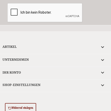

ARTIKEL

UNTERNEHMEN

IHR KONTO
keyboard_arrow_down
SHOP-EINSTELLUNGEN
Widerruf einlegen