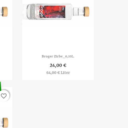

Vorschau
Broger Zirbe_0,35L.
24,00 €
64,00 € Liter
favorite_border
favorite_border