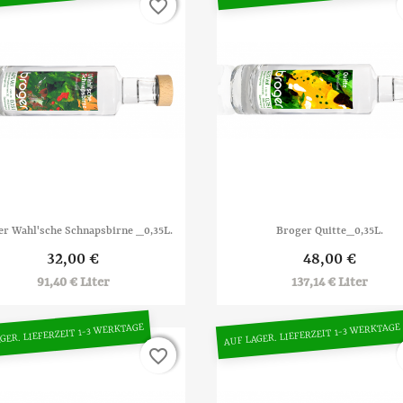
favorite_border
favorite_border


Vorschau
Vorschau
er Wahl'sche Schnapsbirne _0,35L.
Broger Quitte_0,35L.
32,00 €
48,00 €
91,40 € Liter
137,14 € Liter
GER. LIEFERZEIT 1-3 WERKTAGE
AUF LAGER. LIEFERZEIT 1-3 WERKTAGE
favorite_border
favorite_border