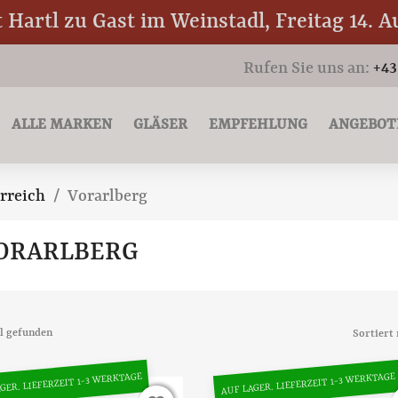
Hartl zu Gast im Weinstadl, Freitag 14. A
Rufen Sie uns an:
+43
ALLE MARKEN
GLÄSER
EMPFEHLUNG
ANGEBOT
rreich
Vorarlberg
ORARLBERG
el gefunden
Sortiert 
GER. LIEFERZEIT 1-3 WERKTAGE
AUF LAGER. LIEFERZEIT 1-3 WERKTAGE