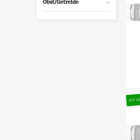
Obst/Getreide
AUF LA