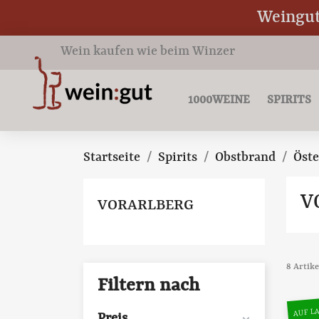
Weingut 
Wein kaufen wie beim Winzer
1000WEINE
SPIRITS
Startseite
Spirits
Obstbrand
Öste
V
VORARLBERG
8 Artik
Filtern nach
AUF LA
Preis