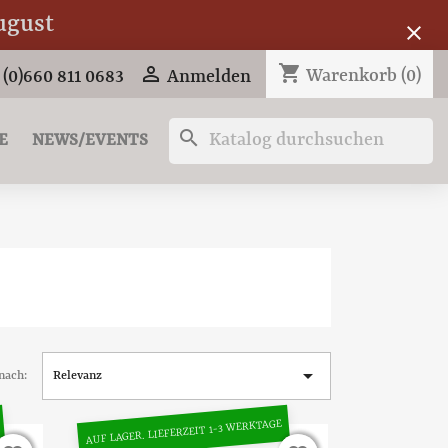
ugust
close
shopping_cart

Warenkorb
(0)
 (0)660 811 0683
Anmelden
search
E
NEWS/EVENTS

nach:
Relevanz
AUF LAGER. LIEFERZEIT 1-3 WERKTAGE