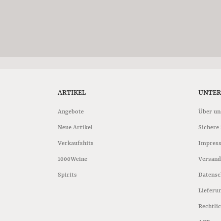
ARTIKEL
UNTE
Angebote
Über un
Neue Artikel
Sichere
Verkaufshits
Impres
1000Weine
Versand
Spirits
Datensc
Lieferu
Rechtli