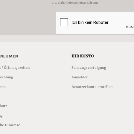
u. a. in der Datenschutzerklärung.
RNEHMEN
IHR KONTO
s/ Öffnungszeiten
Sendungsverfolgung
 Zahlung
Anmelden
sum
Benutzerkonto erstellen
hutz
ng
che Hinweise