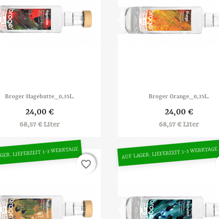


Vorschau
Vorschau
Broger Hagebutte_0,35L.
Broger Orange_0,35L.
24,00 €
24,00 €
68,57 € Liter
68,57 € Liter
GER. LIEFERZEIT 1-3 WERKTAGE
AUF LAGER. LIEFERZEIT 1-3 WERKTAGE
favorite_border
favorite_border