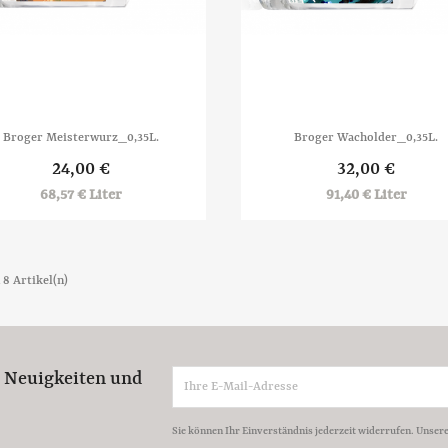


Vorschau
Vorschau
Broger Meisterwurz_0,35L.
Broger Wacholder_0,35L.
24,00 €
32,00 €
68,57 € Liter
91,40 € Liter
n 8 Artikel(n)
e Neuigkeiten und
Sie können Ihr Einverständnis jederzeit widerrufen. Unser