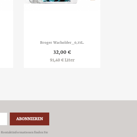

Vorschau
Broger Wacholder_0,35L.
32,00 €
91,40 € Liter
e Kontaktinformationen finden Sie