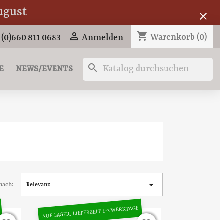
ugust
close
shopping_cart

Warenkorb
(0)
 (0)660 811 0683
Anmelden
search
E
NEWS/EVENTS

nach:
Relevanz
AUF LAGER. LIEFERZEIT 1-3 WERKTAGE