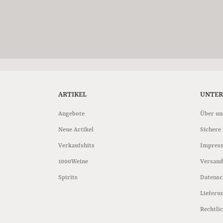
ARTIKEL
UNTE
Angebote
Über un
Neue Artikel
Sichere
Verkaufshits
Impres
1000Weine
Versand
Spirits
Datensc
Lieferu
Rechtli