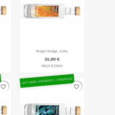

Vorschau
Broger Orange_0,35L.
24,00 €
68,57 € Liter
AUF LAGER. LIEFERZEIT 1-3 WERKTAGE
favorite_border
favorite_border
favorite_border
favorite_border