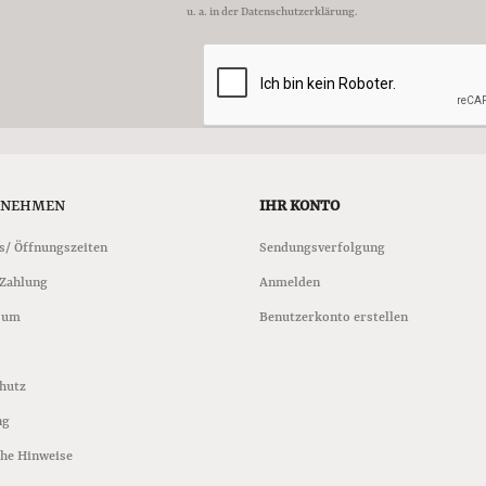
u. a. in der Datenschutzerklärung.
RNEHMEN
IHR KONTO
s/ Öffnungszeiten
Sendungsverfolgung
 Zahlung
Anmelden
sum
Benutzerkonto erstellen
hutz
ng
che Hinweise