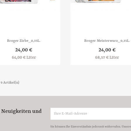


Vorschau
Vorschau
Broger Zirbe_0,35L.
Broger Meisterwurz_0,35L.
24,00 €
24,00 €
64,00 € Liter
68,57 € Liter
 9 Artikel(n)
e Neuigkeiten und
Sie können Ihr Einverständnis jederzeit widerrufen. Unser