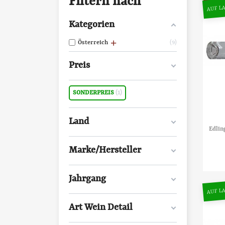
Filtern nach
AUF LA
Kategorien
Österreich
9
Preis
SONDERPREIS
1
Land
Edlin
Marke/Hersteller
Jahrgang
AUF LA
Art Wein Detail