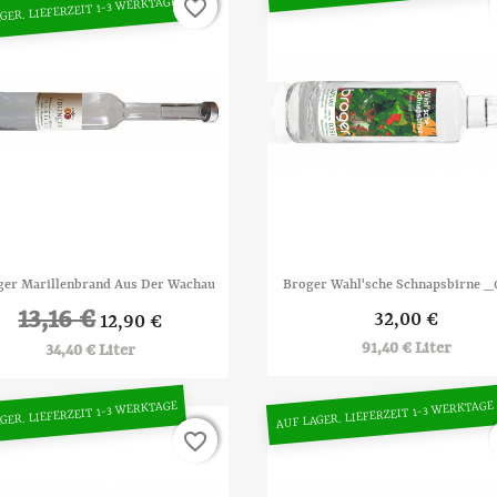
favorite_border
favorite_border
GER. LIEFERZEIT 1-3 WERKTAGE


Vorschau
Vorschau
ger Marillenbrand Aus Der Wachau
Broger Wahl'sche Schnapsbirne _0
13,16 €
32,00 €
12,90 €
91,40 € Liter
34,40 € Liter
GER. LIEFERZEIT 1-3 WERKTAGE
AUF LAGER. LIEFERZEIT 1-3 WERKTAGE
favorite_border
favorite_border