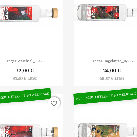


Vorschau
Vorschau
Broger Weichsel_0,35L.
Broger Hagebutte_0,35L.
32,00 €
24,00 €
91,40 € Liter
68,57 € Liter
GER. LIEFERZEIT 1-3 WERKTAGE
AUF LAGER. LIEFERZEIT 1-3 WERKTAGE
favorite_border
favorite_border