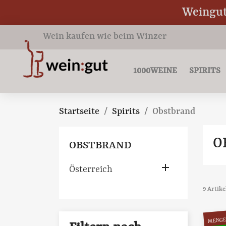
Weingut 
Wein kaufen wie beim Winzer
1000WEINE
SPIRITS
Startseite
Spirits
Obstbrand
O
OBSTBRAND

Österreich
9 Artik
MENGE