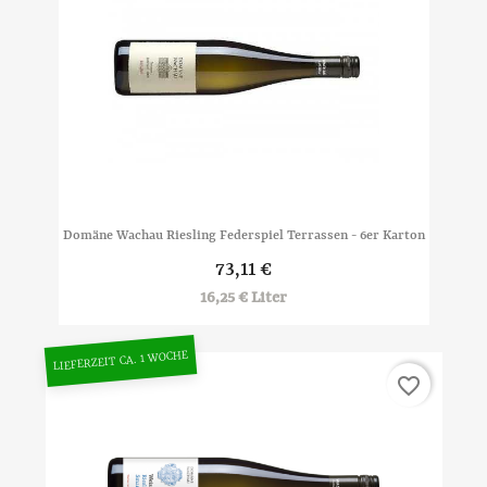
Domäne Wachau Riesling Federspiel Terrassen - 6er Karton
73,11 €
16,25 € Liter
LIEFERZEIT CA. 1 WOCHE
favorite_border