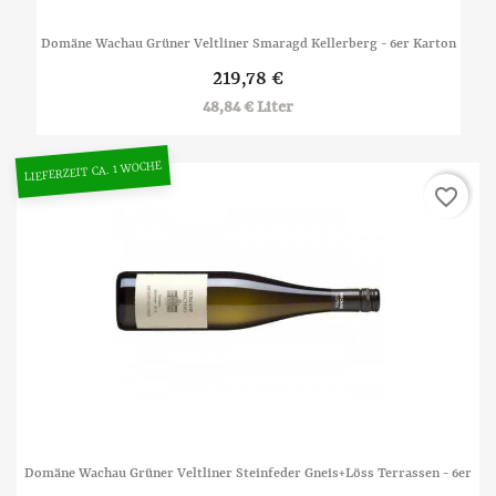
Domäne Wachau Grüner Veltliner Smaragd Kellerberg - 6er Karton
219,78 €
48,84 € Liter
LIEFERZEIT CA. 1 WOCHE
favorite_border
Domäne Wachau Grüner Veltliner Steinfeder Gneis+Löss Terrassen - 6er