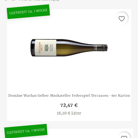
LIEFERZEIT CA. 1 WOCHE
favorite_border
Domäne Wachau Gelber Muskateller Federspiel Terrassen - 6er Karton
72,47 €
16,10 € Liter
LIEFERZEIT CA. 1 WOCHE