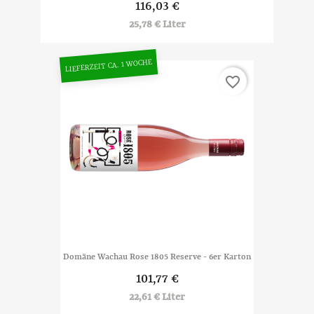
116,03 €
25,78 € Liter
LIEFERZEIT CA. 1 WOCHE
favorite_border
Domäne Wachau Rose 1805 Reserve - 6er Karton
101,77 €
22,61 € Liter