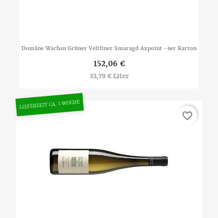
Domäne Wachau Grüner Veltliner Smaragd Axpoint - 6er Karton
152,06 €
33,79 € Liter
LIEFERZEIT CA. 1 WOCHE
favorite_border