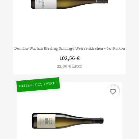
Domäne Wachau Riesling Smaragd Weissenkirchen - 6er Karton
102,56 €
22,80 € Liter
LIEFERZEIT CA. 1 WOCHE
favorite_border