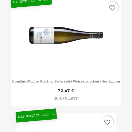
LIEFERZEIT CA. 1 WOCHE
favorite_border
Domäne Wachau Riesling Federspiel Weissenkirchen - 6er Karton
72,47 €
16,10 € Liter
LIEFERZEIT CA. 1 WOCHE
favorite_border