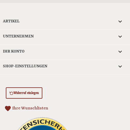

ARTIKEL

UNTERNEHMEN

IHR KONTO
keyboard_arrow_down
SHOP-EINSTELLUNGEN
Widerruf einlegen
favorite
Ihre Wunschlisten