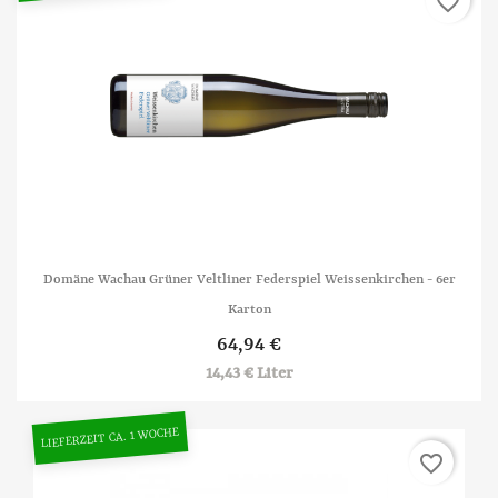
favorite_border
Domäne Wachau Grüner Veltliner Federspiel Weissenkirchen - 6er
Karton
64,94 €
14,43 € Liter
LIEFERZEIT CA. 1 WOCHE
favorite_border