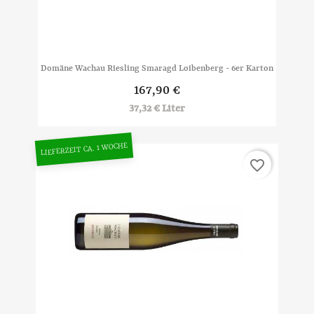
Domäne Wachau Riesling Smaragd Loibenberg - 6er Karton
167,90 €
37,32 € Liter
LIEFERZEIT CA. 1 WOCHE
favorite_border