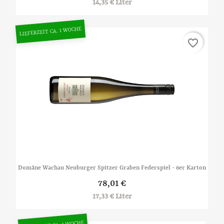
14,35 € Liter
LIEFERZEIT CA. 1 WOCHE
favorite_border
Domäne Wachau Neuburger Spitzer Graben Federspiel - 6er Karton
78,01 €
17,33 € Liter