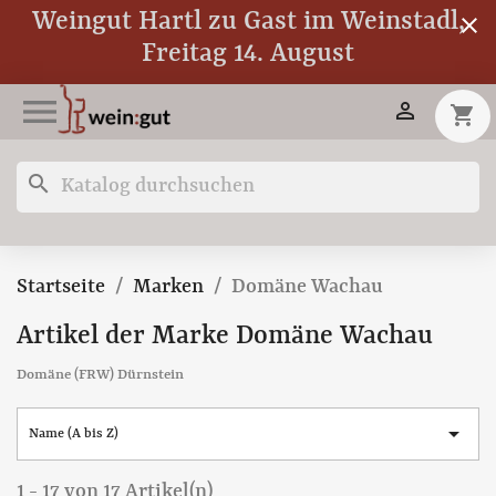
Weingut Hartl zu Gast im Weinstadl,
close
Freitag 14. August


shopping_cart
search
Startseite
Marken
Domäne Wachau
Artikel der Marke Domäne Wachau
Domäne (FRW) Dürnstein

Name (A bis Z)
1 - 17 von 17 Artikel(n)