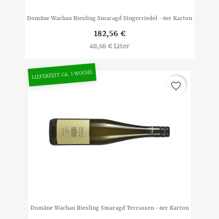
Domäne Wachau Riesling Smaragd Singerriedel - 6er Karton
182,56 €
40,56 € Liter
LIEFERZEIT CA. 1 WOCHE
favorite_border
Domäne Wachau Riesling Smaragd Terrassen - 6er Karton