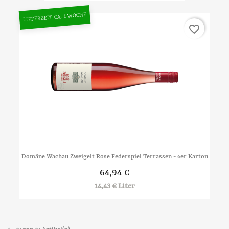
LIEFERZEIT CA. 1 WOCHE
favorite_border
Domäne Wachau Zweigelt Rose Federspiel Terrassen - 6er Karton
64,94 €
14,43 € Liter