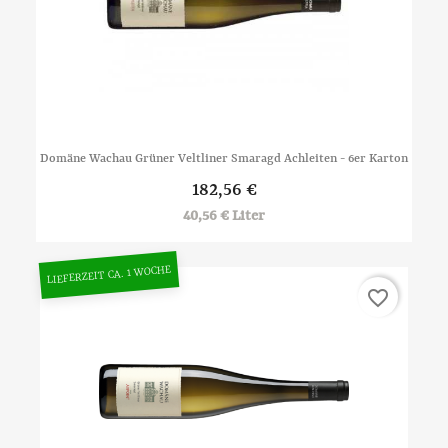
Domäne Wachau Grüner Veltliner Smaragd Achleiten - 6er Karton
182,56 €
40,56 € Liter
LIEFERZEIT CA. 1 WOCHE
favorite_border