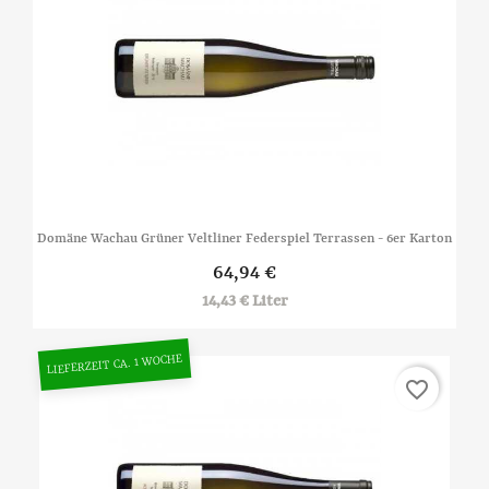
Domäne Wachau Grüner Veltliner Federspiel Terrassen - 6er Karton
64,94 €
14,43 € Liter
LIEFERZEIT CA. 1 WOCHE
favorite_border