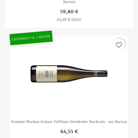
Karton
59,80 €
13,29 € Liter
LIEFERZEIT CA. 1 WOCHE
favorite_border
Domäne Wachau Grüner Veltliner Steinfeder Hochrain - 6er Karton
64,55 €