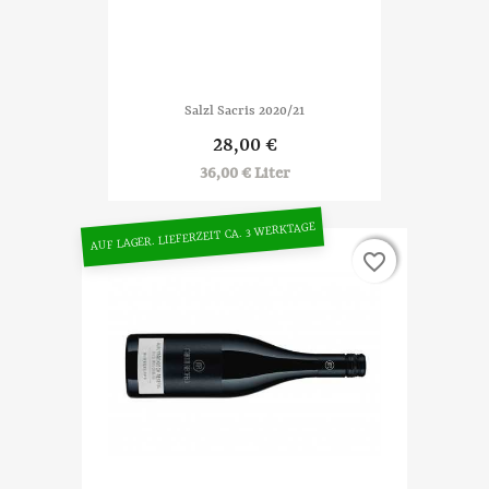
Salzl Sacris 2020/21
28,00 €
36,00 € Liter
AUF LAGER. LIEFERZEIT CA. 3 WERKTAGE
favorite_border
favorite_border