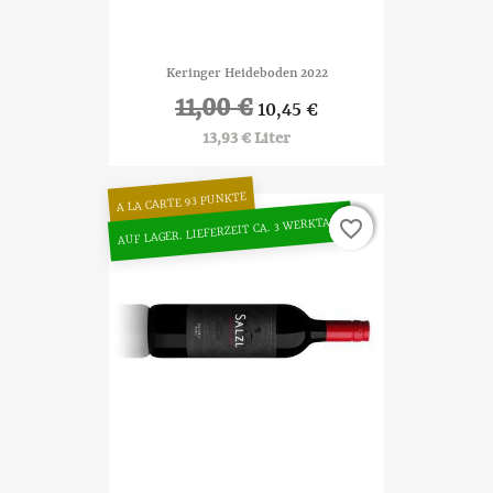
Keringer Heideboden 2022
11,00 €
10,45 €
13,93 € Liter
A LA CARTE 93 PUNKTE
AUF LAGER. LIEFERZEIT CA. 3 WERKTAGE
favorite_border
favorite_border