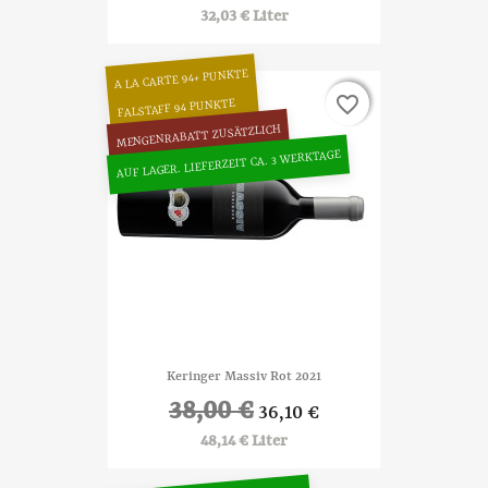
32,03 € Liter
A LA CARTE 94+ PUNKTE
favorite_border
favorite_border
FALSTAFF 94 PUNKTE
MENGENRABATT ZUSÄTZLICH
AUF LAGER. LIEFERZEIT CA. 3 WERKTAGE
Keringer Massiv Rot 2021
38,00 €
36,10 €
48,14 € Liter