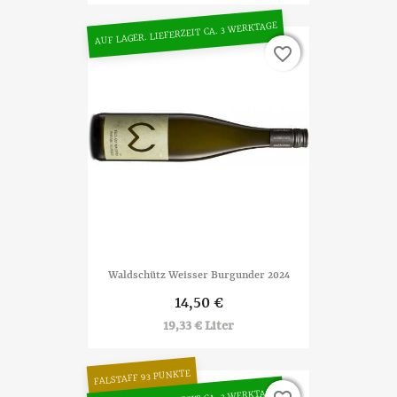
AUF LAGER. LIEFERZEIT CA. 3 WERKTAGE
favorite_border
favorite_border
Waldschütz Weisser Burgunder 2024
14,50 €
19,33 € Liter
FALSTAFF 93 PUNKTE