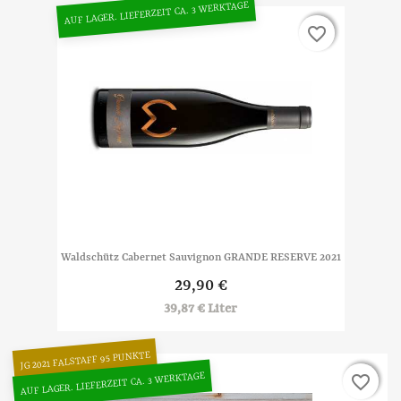
AUF LAGER. LIEFERZEIT CA. 3 WERKTAGE
favorite_border
favorite_border
Waldschütz Cabernet Sauvignon GRANDE RESERVE 2021
29,90 €
39,87 € Liter
JG 2021 FALSTAFF 95 PUNKTE
AUF LAGER. LIEFERZEIT CA. 3 WERKTAGE
favorite_border
favorite_border