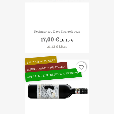
Keringer 100 Days Zweigelt 2022
17,00 €
16,15 €
21,53 € Liter
FALSTAFF 90 PUNKTE
favorite_border
favorite_border
MENGENRABATT ZUSÄTZLICH
AUF LAGER. LIEFERZEIT CA. 3 WERKTAGE