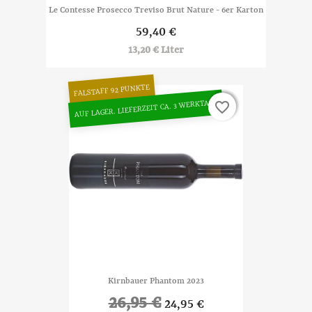
Le Contesse Prosecco Treviso Brut Nature - 6er Karton
59,40 €
13,20 € Liter
FALSTAFF 92 PUNKTE
AUF LAGER. LIEFERZEIT CA. 3 WERKTAGE
favorite_border
favorite_border
Kirnbauer Phantom 2023
26,95 €
24,95 €