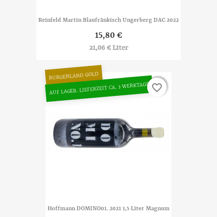
Reinfeld Martin Blaufränkisch Ungerberg DAC 2022
15,80 €
21,06 € Liter
BURGENLAND GOLD
AUF LAGER. LIEFERZEIT CA. 3 WERKTAGE
favorite_border
favorite_border
Hoffmann DOMINO01. 2021 1,5 Liter Magnum