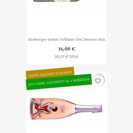
Eichberger Grüner Veltliner DAC Reserve 2021
14,00 €
18,67 € Liter
SIEGER FALSTAFF 92 PUNKTE
AUF LAGER. LIEFERZEIT CA. 3 WERKTAGE
favorite_border
favorite_border