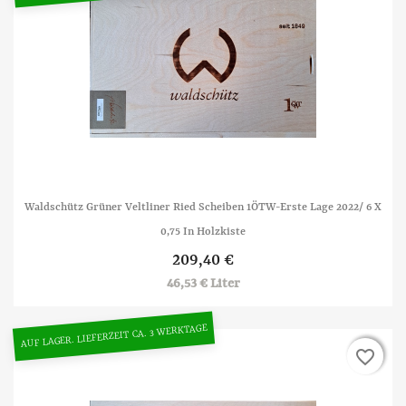
Waldschütz Grüner Veltliner Ried Scheiben 1ÖTW-Erste Lage 2022/ 6 X
0,75 In Holzkiste
209,40 €
46,53 € Liter
AUF LAGER. LIEFERZEIT CA. 3 WERKTAGE
favorite_border
favorite_border