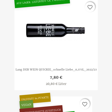
AUF LAGER. LIEFERZEIT CA. 3 WERKTAGE
favorite_border
favorite_border
Lang DER WEIN QUICKIE_schnelle Liebe_0,375L_2022/23
7,80 €
20,80 € Liter
FALSTAFF 94 PUNKTE
favorite_border
favorite_border
VEGAN
MENGENRABATTE ZUSÄTZLICH