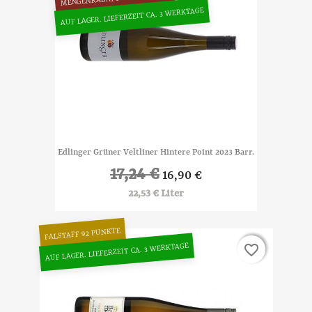
AUF LAGER. LIEFERZEIT CA. 3 WERKTAGE
Edlinger Grüner Veltliner Hintere Point 2023 Barr.
17,24 €
16,90 €
22,53 € Liter
FALSTAFF 92 PUNKTE
AUF LAGER. LIEFERZEIT CA. 3 WERKTAGE
favorite_border
favorite_border