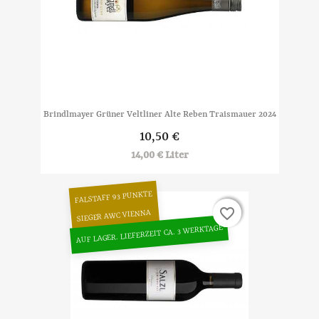
Brindlmayer Grüner Veltliner Alte Reben Traismauer 2024
10,50 €
14,00 € Liter
FALSTAFF 93 PUNKTE
favorite_border
favorite_border
SIEGER AWC VIENNA
AUF LAGER. LIEFERZEIT CA. 3 WERKTAGE