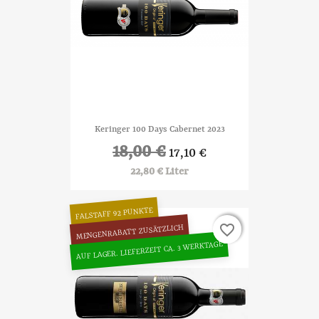
Keringer 100 Days Cabernet 2023
18,00 €
17,10 €
22,80 € Liter
FALSTAFF 92 PUNKTE
favorite_border
favorite_border
MENGENRABATT ZUSÄTZLICH
AUF LAGER. LIEFERZEIT CA. 3 WERKTAGE