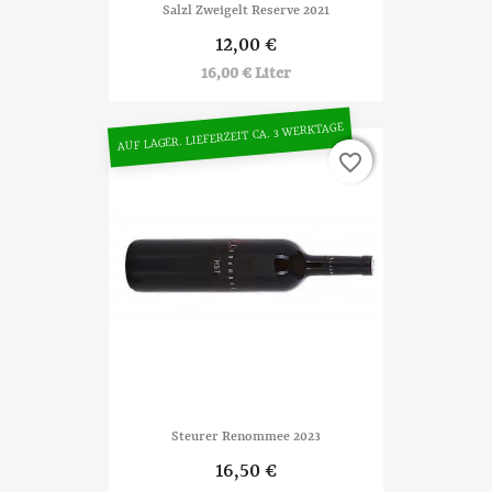
Salzl Zweigelt Reserve 2021
12,00 €
16,00 € Liter
AUF LAGER. LIEFERZEIT CA. 3 WERKTAGE
favorite_border
favorite_border
Steurer Renommee 2023
16,50 €