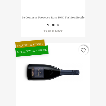
Le Contesse Prosecco Rose DOC, Fashion Bottle
9,90 €
13,20 € Liter
FALSTAFF 92 PUNKTE
favorite_border
favorite_border
LIEFERZEIT CA. 1 WOCHE