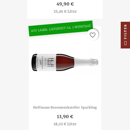
49,90 €
33,26 € Liter
FILTER
AUF LAGER. LIEFERZEIT CA. 3 WERKTAGE
favorite_border
favorite_border
Hoffmann Rosenmuskateller Sparkling
13,90 €
18,53 € Liter