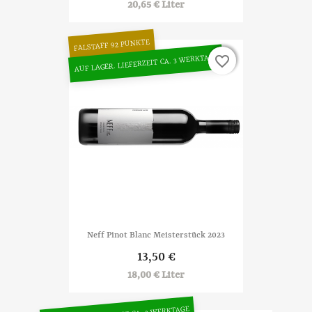
20,65 € Liter
FALSTAFF 92 PUNKTE
AUF LAGER. LIEFERZEIT CA. 3 WERKTAGE
favorite_border
favorite_border
Neff Pinot Blanc Meisterstück 2023
13,50 €
18,00 € Liter