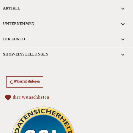

ARTIKEL

UNTERNEHMEN

IHR KONTO
keyboard_arrow_down
SHOP-EINSTELLUNGEN
Widerruf einlegen
favorite
Ihre Wunschlisten