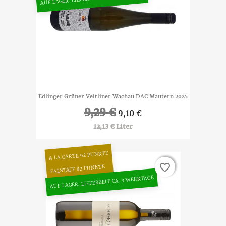
Edlinger Grüner Veltliner Wachau DAC Mautern 2025
9,29 €
9,10 €
12,13 € Liter
A LA CARTE 92 PUNKTE
favorite_border
favorite_border
FALSTAFF 92 PUNKTE
AUF LAGER. LIEFERZEIT CA. 3 WERKTAGE