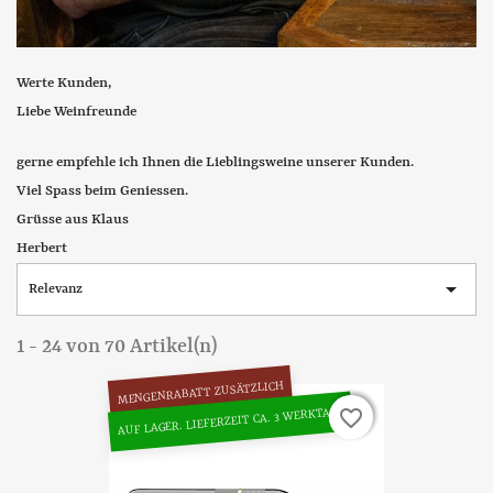
Werte Kunden,
Liebe Weinfreunde
gerne empfehle ich Ihnen die Lieblingsweine unserer Kunden.
Viel Spass beim Geniessen.
Grüsse aus Klaus
Herbert

Relevanz
1 - 24 von 70 Artikel(n)
MENGENRABATT ZUSÄTZLICH
AUF LAGER. LIEFERZEIT CA. 3 WERKTAGE
favorite_border
favorite_border