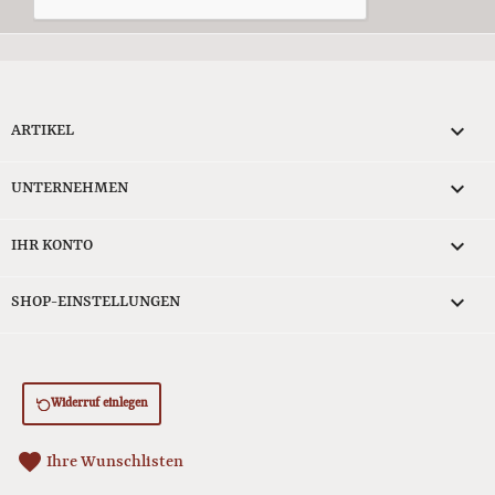

ARTIKEL

UNTERNEHMEN

IHR KONTO
keyboard_arrow_down
SHOP-EINSTELLUNGEN
Widerruf einlegen
favorite
Ihre Wunschlisten