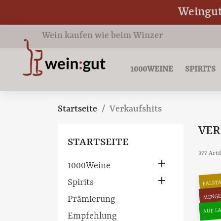
Weingut 
Wein kaufen wie beim Winzer
1000WEINE
SPIRITS
Startseite
Verkaufshits
VER
STARTSEITE
377 Art

1000Weine

FALST
Spirits
MENGE
Prämierung
AUF LA
Empfehlung