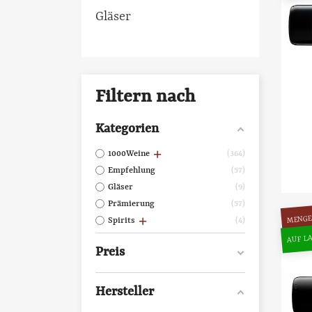
Gläser
Filtern nach
Kategorien
1000Weine
364
Empfehlung
57
Gläser
9
Prämierung
57
MENGE
Spirits
4
AUF LA
Preis
Hersteller