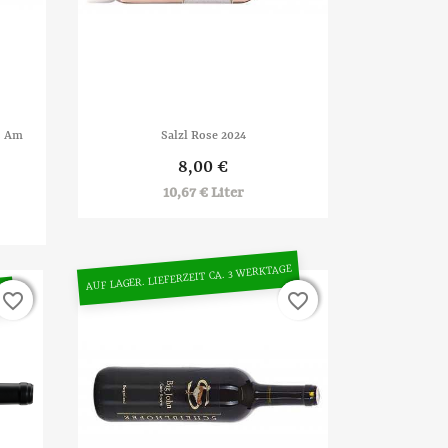

Vorschau
s Am
Salzl Rose 2024
8,00 €
10,67 € Liter
AUF LAGER. LIEFERZEIT CA. 3 WERKTAGE
GE
favorite_border
favorite_border
favorite_border
favorite_border