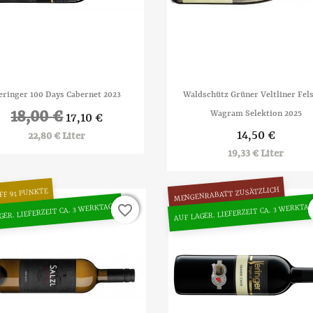


Vorschau
Vorschau
eringer 100 Days Cabernet 2023
Waldschütz Grüner Veltliner Fel
18,00 €
Wagram Selektion 2025
17,10 €
14,50 €
22,80 € Liter
19,33 € Liter
MENGENRABATT ZUSÄTZLICH
FF 91 PUNKTE
GER. LIEFERZEIT CA. 3 WERKTAGE
AUF LAGER. LIEFERZEIT CA. 3 WERKTA
favorite_border
favorite_border