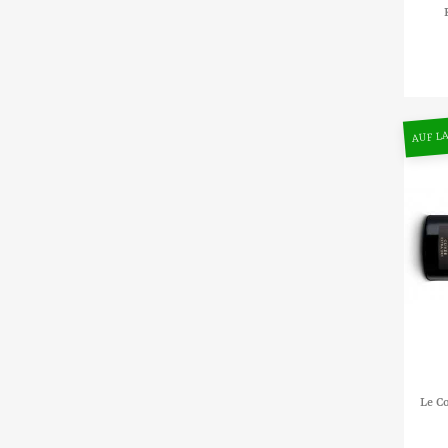
AUF LA
Le C