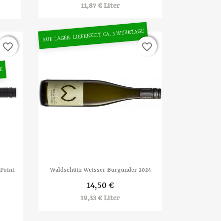
11,87 € Liter
AUF LAGER. LIEFERZEIT CA. 3 WERKTAGE
favorite_border
favorite_border
favorite_border
favorite_border
E

Vorschau
 Point
Waldschütz Weisser Burgunder 2024
14,50 €
19,33 € Liter