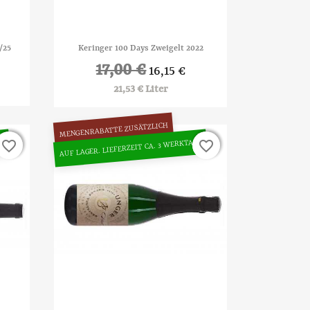

Vorschau
/25
Keringer 100 Days Zweigelt 2022
17,00 €
16,15 €
21,53 € Liter
MENGENRABATTE ZUSÄTZLICH
GE
AUF LAGER. LIEFERZEIT CA. 3 WERKTAGE
favorite_border
favorite_border
favorite_border
favorite_border