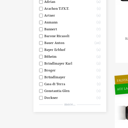
Adrian
4
Arachon T.FX.T.
1
Artner
4
Aumann
3
Bannert
7
Barone Ricasoli
3
K
Bauer Anton
20
Bayer Erbhof
4
Böheim
2
Brindlmayer Karl
2
Broger
3
Bründlmayer
5
FALSTA
Casa di Terra
1
AUF LA
Constantia Glen
3
Dockner
5
more...