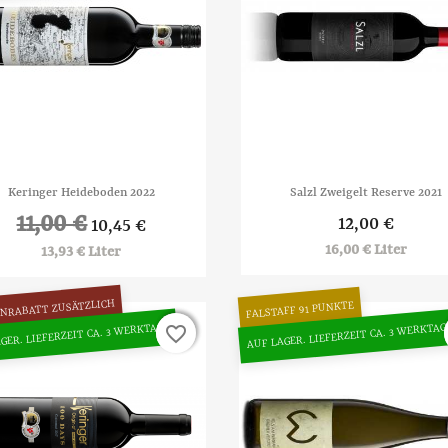


Vorschau
Vorschau
Keringer Heideboden 2022
Salzl Zweigelt Reserve 2021
11,00 €
12,00 €
10,45 €
16,00 € Liter
13,93 € Liter
NRABATT ZUSÄTZLICH
FALSTAFF 91 PUNKTE
GER. LIEFERZEIT CA. 3 WERKTAGE
AUF LAGER. LIEFERZEIT CA. 3 WERKTAG
favorite_border
favorite_border