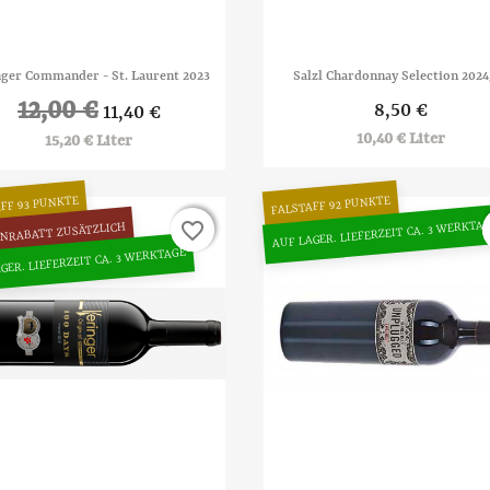


Vorschau
Vorschau
nger Commander - St. Laurent 2023
Salzl Chardonnay Selection 2024
12,00 €
8,50 €
11,40 €
10,40 € Liter
15,20 € Liter
FF 93 PUNKTE
FALSTAFF 92 PUNKTE
AUF LAGER. LIEFERZEIT CA. 3 WERKTA
favorite_border
favorite_border
NRABATT ZUSÄTZLICH
GER. LIEFERZEIT CA. 3 WERKTAGE