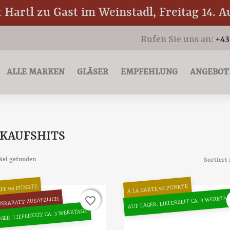
Hartl zu Gast im Weinstadl, Freitag 14. A
Rufen Sie uns an:
+43
ALLE MARKEN
GLÄSER
EMPFEHLUNG
ANGEBOT
KAUFSHITS
ikel gefunden
Sortiert 
A LA CARTE 93 PUNKTE
AFF 90 PUNKTE
AUF LAGER. LIEFERZEIT CA. 3 WERKTA
favorite_border
favorite_border
NRABATT ZUSÄTZLICH
GER. LIEFERZEIT CA. 3 WERKTAGE