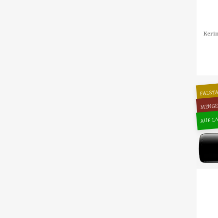
Keri
FALSTA
MENGE
AUF LA