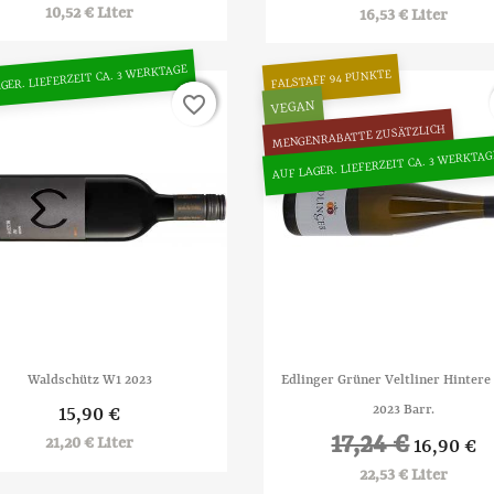
10,52 € Liter
16,53 € Liter
GER. LIEFERZEIT CA. 3 WERKTAGE
FALSTAFF 94 PUNKTE
favorite_border
favorite_border
VEGAN
MENGENRABATTE ZUSÄTZLICH
AUF LAGER. LIEFERZEIT CA. 3 WERKTAG


Vorschau
Vorschau
Waldschütz W1 2023
Edlinger Grüner Veltliner Hintere
2023 Barr.
15,90 €
17,24 €
21,20 € Liter
16,90 €
22,53 € Liter