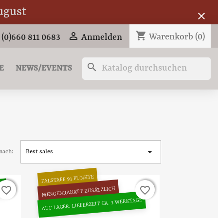
ugust
close
shopping_cart

Warenkorb
(0)
 (0)660 811 0683
Anmelden
search
E
NEWS/EVENTS

nach:
Best sales
FALSTAFF 91 PUNKTE
GE
favorite_border
favorite_border
favorite_border
favorite_border
MENGENRABATT ZUSÄTZLICH
AUF LAGER. LIEFERZEIT CA. 3 WERKTAGE