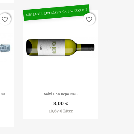
AUF LAGER. LIEFERZEIT CA. 3 WERKTAGE
favorite_border
favorite_border
favorite_border
favorite_border

Vorschau
 DOC
Salzl Don Bepo 2025
8,00 €
10,67 € Liter