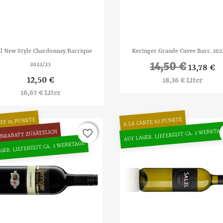


Vorschau
Vorschau
zl New Style Chardonnay Barrique
Keringer Grande Cuvee Barr. 202
14,50 €
2022/23
13,78 €
12,50 €
18,36 € Liter
16,67 € Liter
A LA CARTE 92 PUNKTE
FF 91 PUNKTE
AUF LAGER. LIEFERZEIT CA. 3 WERKTA
favorite_border
favorite_border
NRABATT ZUSÄTZLICH
GER. LIEFERZEIT CA. 3 WERKTAGE