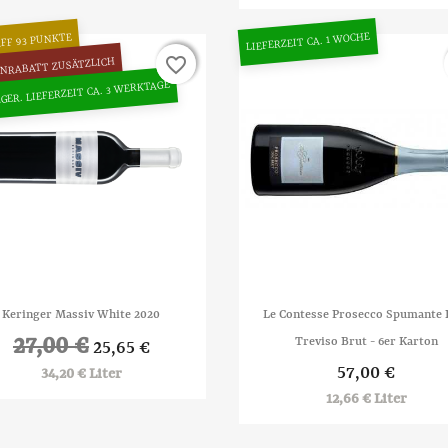
LIEFERZEIT CA. 1 WOCHE
FF 93 PUNKTE
favorite_border
favorite_border
NRABATT ZUSÄTZLICH
GER. LIEFERZEIT CA. 3 WERKTAGE


Vorschau
Vorschau
Keringer Massiv White 2020
Le Contesse Prosecco Spumante
27,00 €
Treviso Brut - 6er Karton
25,65 €
57,00 €
34,20 € Liter
12,66 € Liter