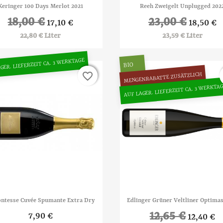


Vorschau
Vorschau
Keringer 100 Days Merlot 2021
Reeh Zweigelt Unplugged 202
18,00 €
23,00 €
17,10 €
18,50 €
22,80 € Liter
23,59 € Liter
GER. LIEFERZEIT CA. 3 WERKTAGE
BIO
favorite_border
favorite_border
MENGENRABATTE ZUSÄTZLICH
AUF LAGER. LIEFERZEIT CA. 3 WERKTA


Vorschau
Vorschau
ontesse Cuvée Spumante Extra Dry
Edlinger Grüner Veltliner Optima
12,65 €
7,90 €
12,40 €