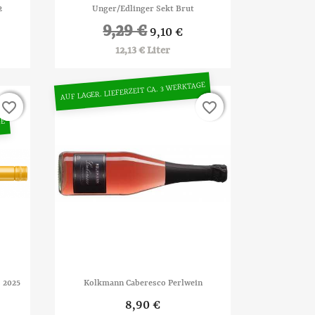

Vorschau
2
Unger/Edlinger Sekt Brut
9,29 €
9,10 €
12,13 € Liter
AUF LAGER. LIEFERZEIT CA. 3 WERKTAGE
favorite_border
favorite_border
favorite_border
favorite_border
GE

Vorschau
s 2025
Kolkmann Caberesco Perlwein
8,90 €