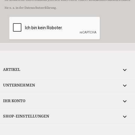
Sie können Ihr Einverständnis jederzeit widerrufen. Unsere Kontaktinformationen finden
Sie u. a. in der Datenschutzerklärung.

ARTIKEL

UNTERNEHMEN

IHR KONTO
keyboard_arrow_down
SHOP-EINSTELLUNGEN