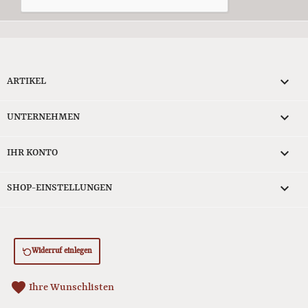

ARTIKEL

UNTERNEHMEN

IHR KONTO
keyboard_arrow_down
SHOP-EINSTELLUNGEN
Widerruf einlegen
favorite
Ihre Wunschlisten