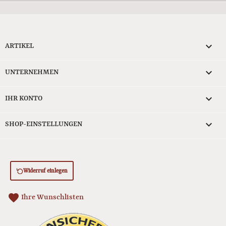

ARTIKEL

UNTERNEHMEN

IHR KONTO
keyboard_arrow_down
SHOP-EINSTELLUNGEN
Widerruf einlegen
favorite
Ihre Wunschlisten