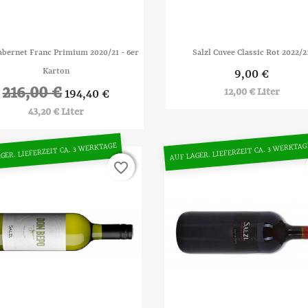


Vorschau
Vorschau
Cabernet Franc Primium 2020/21 - 6er
Salzl Cuvee Classic Rot 2022/2
Karton
9,00 €
216,00 €
12,00 € Liter
194,40 €
43,20 € Liter
GER. LIEFERZEIT CA. 3 WERKTAGE
AUF LAGER. LIEFERZEIT CA. 3 WERKTAG
favorite_border
favorite_border