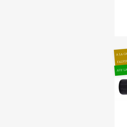
A LA C
FALST
AUF LA