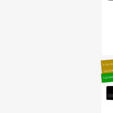
A LA C
FALSTA
LIEFER