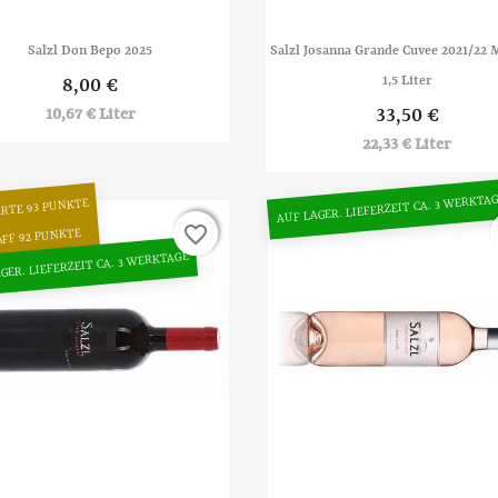


Vorschau
Vorschau
Salzl Don Bepo 2025
Salzl Josanna Grande Cuvee 2021/22
1,5 Liter
8,00 €
33,50 €
10,67 € Liter
22,33 € Liter
AUF LAGER. LIEFERZEIT CA. 3 WERKTA
ARTE 93 PUNKTE
favorite_border
favorite_border
AFF 92 PUNKTE
GER. LIEFERZEIT CA. 3 WERKTAGE