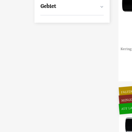
Gebiet
Kering
FALSTA
MENGE
AUF LA