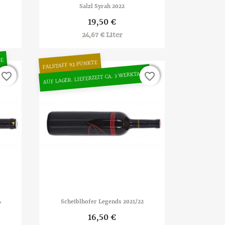

Vorschau
Salzl Syrah 2022
19,50 €
24,67 € Liter
GE
FALSTAFF 92 PUNKTE
AUF LAGER. LIEFERZEIT CA. 3 WERKTAGE
favorite_border
favorite_border
favorite_border
favorite_border

Vorschau
4
Scheiblhofer Legends 2021/22
16,50 €