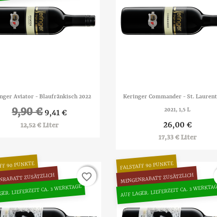


Vorschau
Vorschau
nger Aviator - Blaufränkisch 2022
Keringer Commander - St. Laurent
9,90 €
2021, 1,5 L
9,41 €
26,00 €
12,52 € Liter
17,33 € Liter
FF 90 PUNKTE
FALSTAFF 90 PUNKTE
favorite_border
favorite_border
NRABATT ZUSÄTZLICH
MENGENRABATT ZUSÄTZLICH
GER. LIEFERZEIT CA. 3 WERKTAGE
AUF LAGER. LIEFERZEIT CA. 3 WERKTA