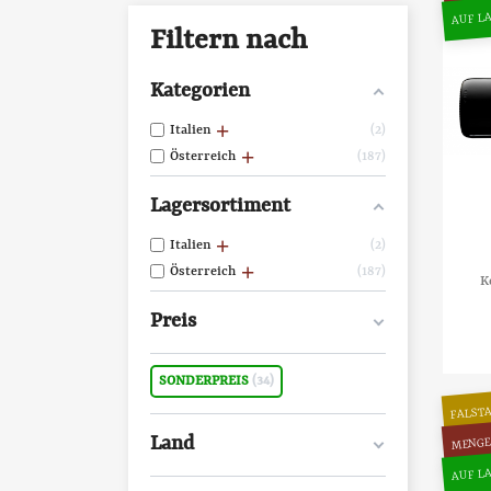
AUF LA
Filtern nach
Kategorien
Italien
2
Österreich
187
Lagersortiment
Italien
2
Österreich
187
K
Preis
SONDERPREIS
34
FALSTA
MENGE
Land
AUF LA