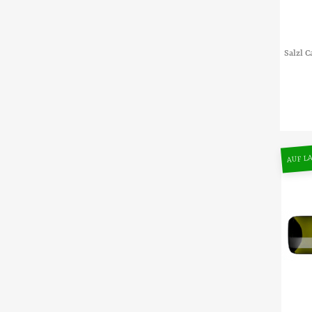
Salzl 
AUF LA