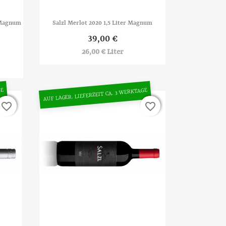

Vorschau
 Magnum
Salzl Merlot 2020 1,5 Liter Magnum
39,00 €
26,00 € Liter
GE
AUF LAGER. LIEFERZEIT CA. 3 WERKTAGE
favorite_border
favorite_border
favorite_border
favorite_border