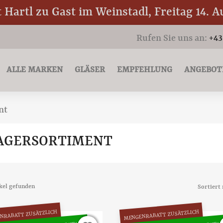
Hartl zu Gast im Weinstadl, Freitag 14. A
Rufen Sie uns an:
+43
ALLE MARKEN
GLÄSER
EMPFEHLUNG
ANGEBOT
nt
AGERSORTIMENT
ikel gefunden
Sortiert 
NRABATT ZUSÄTZLICH
MENGENRABATT ZUSÄTZLICH