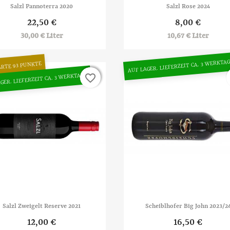


Vorschau
Vorschau
Salzl Pannoterra 2020
Salzl Rose 2024
22,50 €
8,00 €
30,00 € Liter
10,67 € Liter
AUF LAGER. LIEFERZEIT CA. 3 WERKTA
ARTE 93 PUNKTE
GER. LIEFERZEIT CA. 3 WERKTAGE
favorite_border
favorite_border


Vorschau
Vorschau
Salzl Zweigelt Reserve 2021
Scheiblhofer Big John 2023/2
12,00 €
16,50 €