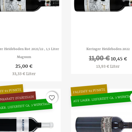


Vorschau
Vorschau
er Heideboden Rot 2021/22 , 1,5 Liter
Keringer Heideboden 2022
11,00 €
Magnum
10,45 €
25,00 €
13,93 € Liter
33,33 € Liter
FF 93 PUNKTE
FALSTAFF 92 PUNKTE
AUF LAGER. LIEFERZEIT CA. 3 WERKTA
favorite_border
favorite_border
NRABATT ZUSÄTZLICH
GER. LIEFERZEIT CA. 3 WERKTAGE