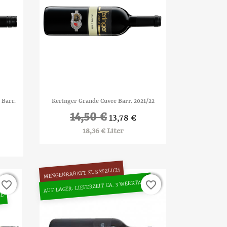

Vorschau
 Barr.
Keringer Grande Cuvee Barr. 2021/22
14,50 €
13,78 €
18,36 € Liter
MENGENRABATT ZUSÄTZLICH
AUF LAGER. LIEFERZEIT CA. 3 WERKTAGE
favorite_border
favorite_border
favorite_border
favorite_border
GE