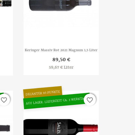

Vorschau
Keringer Massiv Rot 2021 Magnum 1,5 Liter
89,50 €
59,67 € Liter
DECANTER 95 PUNKTE
GE
AUF LAGER. LIEFERZEIT CA. 3 WERKTAGE
favorite_border
favorite_border
favorite_border
favorite_border