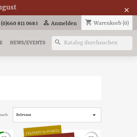
ugust
close
shopping_cart

Warenkorb
(0)
 (0)660 811 0683
Anmelden
search
E
NEWS/EVENTS

nach:
Relevanz
FALSTAFF 92 PUNKTE