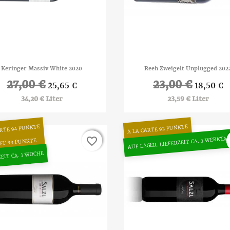


Vorschau
Vorschau
Keringer Massiv White 2020
Reeh Zweigelt Unplugged 202
27,00 €
23,00 €
25,65 €
18,50 €
34,20 € Liter
23,59 € Liter
A LA CARTE 92 PUNKTE
ARTE 94 PUNKTE
AUF LAGER. LIEFERZEIT CA. 3 WERKTA
favorite_border
favorite_border
FF 93 PUNKTE
ZEIT CA. 1 WOCHE