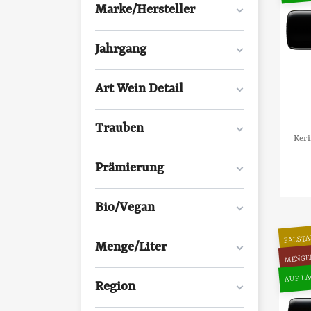
Marke/Hersteller
Jahrgang
Art Wein Detail
Trauben
Keri
Prämierung
Bio/Vegan
FALSTA
Menge/Liter
MENGE
AUF LA
Region