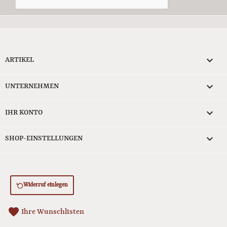

ARTIKEL

UNTERNEHMEN

IHR KONTO
keyboard_arrow_down
SHOP-EINSTELLUNGEN
Widerruf einlegen
favorite
Ihre Wunschlisten