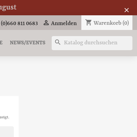
ugust
close
shopping_cart

Warenkorb
(0)
 (0)660 811 0683
Anmelden
search
E
NEWS/EVENTS
zeigt.