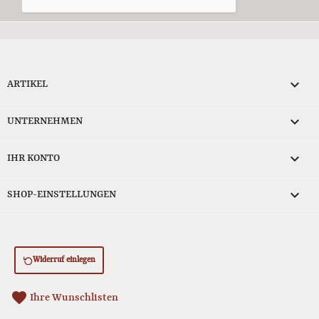

ARTIKEL

UNTERNEHMEN

IHR KONTO
keyboard_arrow_down
SHOP-EINSTELLUNGEN
Widerruf einlegen
favorite
Ihre Wunschlisten