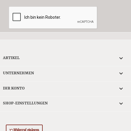

ARTIKEL

UNTERNEHMEN

IHR KONTO
keyboard_arrow_down
SHOP-EINSTELLUNGEN
Widerruf einlegen