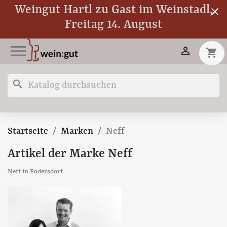
Weingut Hartl zu Gast im Weinstadl,
close
Freitag 14. August


shopping_cart
search
Startseite
Marken
Neff
Artikel der Marke Neff
Neff in Podersdorf