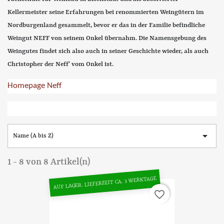
Kellermeister seine Erfahrungen bei renommierten Weingütern im
Nordburgenland gesammelt, bevor er das in der Familie befindliche
Weingut NEFF von seinem Onkel übernahm. Die Namensgebung des
Weingutes findet sich also auch in seiner Geschichte wieder, als auch
Christopher der Neff‘ vom Onkel ist.
Homepage Neff

Name (A bis Z)
1 - 8 von 8 Artikel(n)
AUF LAGER. LIEFERZEIT CA. 3 WERKTAGE
favorite_border