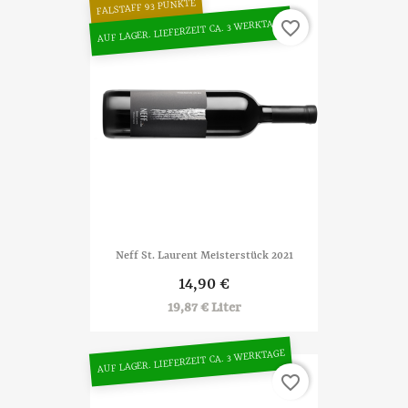
FALSTAFF 93 PUNKTE
AUF LAGER. LIEFERZEIT CA. 3 WERKTAGE
favorite_border
Neff St. Laurent Meisterstück 2021
14,90 €
19,87 € Liter
AUF LAGER. LIEFERZEIT CA. 3 WERKTAGE
favorite_border