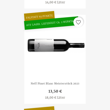
14,00 € Liter
FALSTAFF 92 PUNKTE
AUF LAGER. LIEFERZEIT CA. 3 WERKTAGE
favorite_border
Neff Pinot Blanc Meisterstück 2023
13,50 €
18,00 € Liter