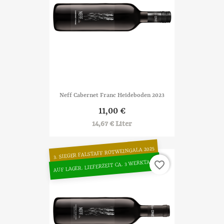
Neff Cabernet Franc Heideboden 2023
11,00 €
14,67 € Liter
3. SIEGER FALSTAFF ROTWEINGALA 2025
AUF LAGER. LIEFERZEIT CA. 3 WERKTAGE
favorite_border