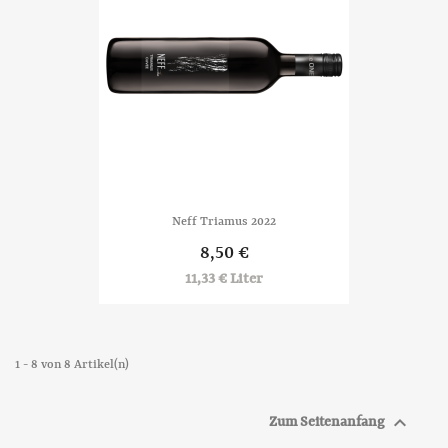
Neff Triamus 2022
8,50 €
11,33 € Liter
1 - 8 von 8 Artikel(n)

Zum Seitenanfang