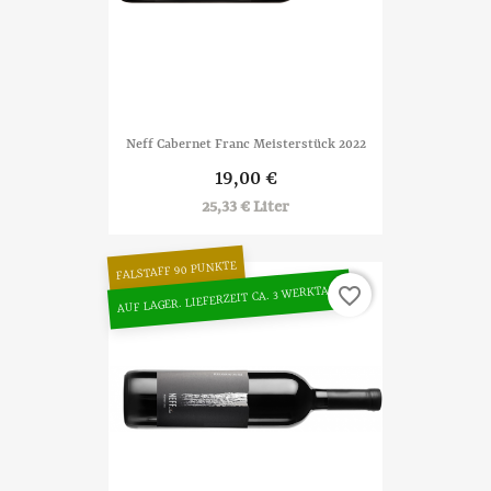
Neff Cabernet Franc Meisterstück 2022
19,00 €
25,33 € Liter
FALSTAFF 90 PUNKTE
AUF LAGER. LIEFERZEIT CA. 3 WERKTAGE
favorite_border