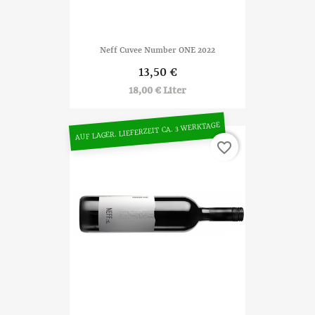
Neff Cuvee Number ONE 2022
13,50 €
18,00 € Liter
AUF LAGER. LIEFERZEIT CA. 3 WERKTAGE
favorite_border