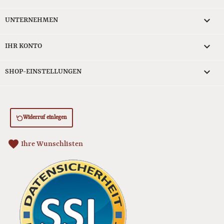

UNTERNEHMEN

IHR KONTO
keyboard_arrow_down
SHOP-EINSTELLUNGEN
Widerruf einlegen
favorite
Ihre Wunschlisten