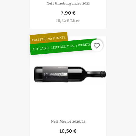
Neff Grauburgunder 2023
7,90 €
10,52 € Liter
FALSTAFF 90 PUNKTE
AUF LAGER. LIEFERZEIT CA. 3 WERKTAGE
favorite_border
Neff Merlot 2020/22
10,50 €