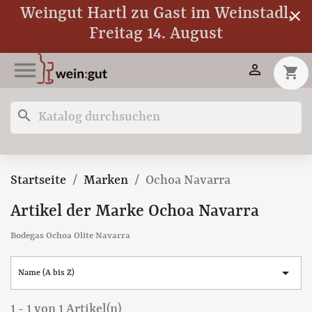
Weingut Hartl zu Gast im Weinstadl,
close
Freitag 14. August


shopping_cart
search
Startseite
Marken
Ochoa Navarra
Artikel der Marke Ochoa Navarra
Bodegas Ochoa Olite Navarra

Name (A bis Z)
1 - 1 von 1 Artikel(n)