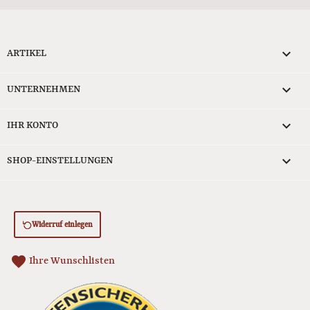

ARTIKEL

UNTERNEHMEN

IHR KONTO
keyboard_arrow_down
SHOP-EINSTELLUNGEN
Widerruf einlegen
favorite
Ihre Wunschlisten