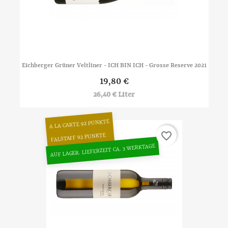
Eichberger Grüner Veltliner - ICH BIN ICH - Grosse Reserve 2021
19,80 €
26,40 € Liter
A LA CARTE 92 PUNKTE
favorite_border
FALSTAFF 92 PUNKTE
AUF LAGER. LIEFERZEIT CA. 3 WERKTAGE