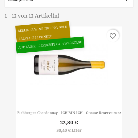

Name (A bis Z)
1 - 12 von 12 Artikel(n)
BERLINER WINE TROPHY: GOLD
favorite_border
FALSTAFF 94 PUNKTE
AUF LAGER. LIEFERZEIT CA. 3 WERKTAGE
Eichberger Chardonnay - ICH BIN ICH - Grosse Reserve 2022
22,80 €
30,40 € Liter