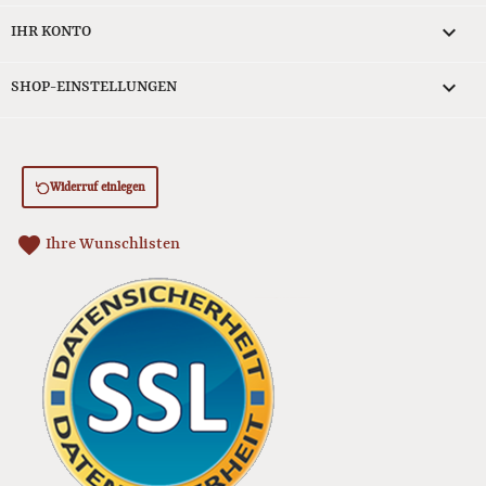

IHR KONTO
keyboard_arrow_down
SHOP-EINSTELLUNGEN
Widerruf einlegen
favorite
Ihre Wunschlisten