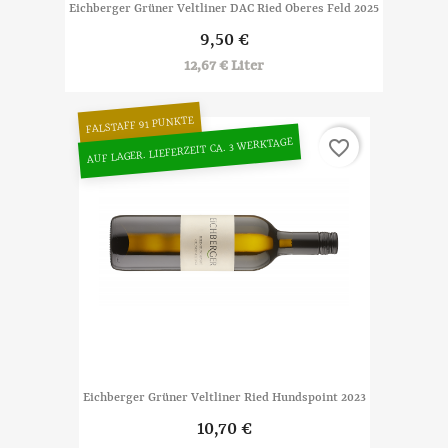
Eichberger Grüner Veltliner DAC Ried Oberes Feld 2025
9,50 €
12,67 € Liter
FALSTAFF 91 PUNKTE
AUF LAGER. LIEFERZEIT CA. 3 WERKTAGE
favorite_border
Eichberger Grüner Veltliner Ried Hundspoint 2023
10,70 €