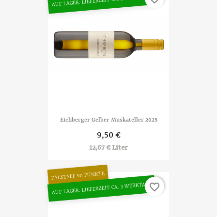
AUF LAGER. LIEFERZEIT CA. 3 WERKTAGE
Eichberger Gelber Muskateller 2025
9,50 €
12,67 € Liter
FALSTAFF 90 PUNKTE
AUF LAGER. LIEFERZEIT CA. 3 WERKTAGE
favorite_border