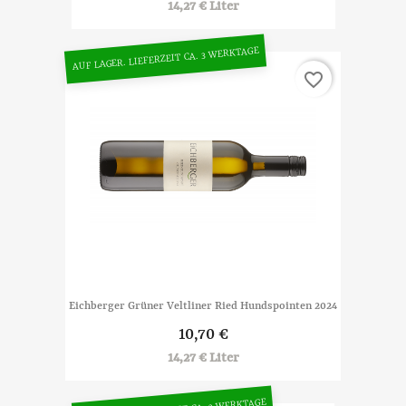
14,27 € Liter
AUF LAGER. LIEFERZEIT CA. 3 WERKTAGE
favorite_border
Eichberger Grüner Veltliner Ried Hundspointen 2024
10,70 €
14,27 € Liter