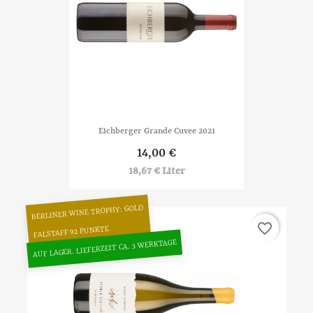
Eichberger Grande Cuvee 2021
14,00 €
18,67 € Liter
BERLINER WINE TROPHY: GOLD
favorite_border
FALSTAFF 92 PUNKTE
AUF LAGER. LIEFERZEIT CA. 3 WERKTAGE