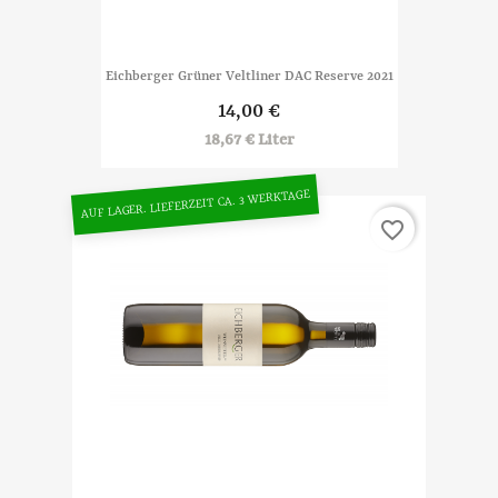
Eichberger Grüner Veltliner DAC Reserve 2021
14,00 €
18,67 € Liter
AUF LAGER. LIEFERZEIT CA. 3 WERKTAGE
favorite_border