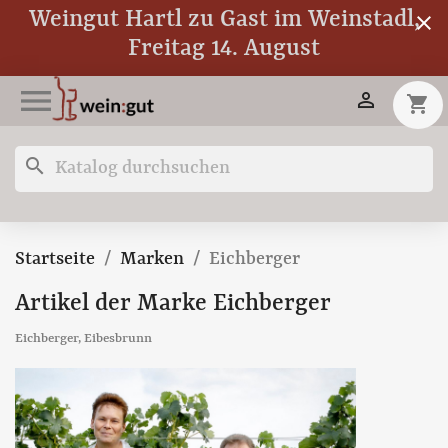
Weingut Hartl zu Gast im Weinstadl,
close
Freitag 14. August


shopping_cart
search
Startseite
Marken
Eichberger
Artikel der Marke Eichberger
Eichberger, Eibesbrunn