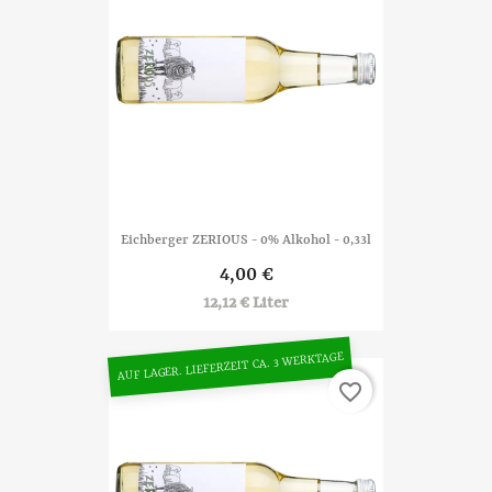
Eichberger ZERIOUS - 0% Alkohol - 0,33l
4,00 €
12,12 € Liter
AUF LAGER. LIEFERZEIT CA. 3 WERKTAGE
favorite_border