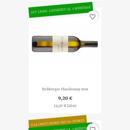
AUF LAGER. LIEFERZEIT CA. 3 WERKTAGE
favorite_border
Eichberger Chardonnay 2024
9,20 €
12,27 € Liter
A LA CARTE GRAND CRU 91+ PUNKTE
favorite_border