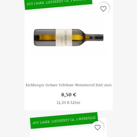
AUF LAGER. LIEFERZEIT CA. 3 WERKTAGE
favorite_border
Eichberger Grüner Veltliner Weinviertel DAC 2025
8,50 €
11,33 € Liter
AUF LAGER. LIEFERZEIT CA. 3 WERKTAGE
favorite_border