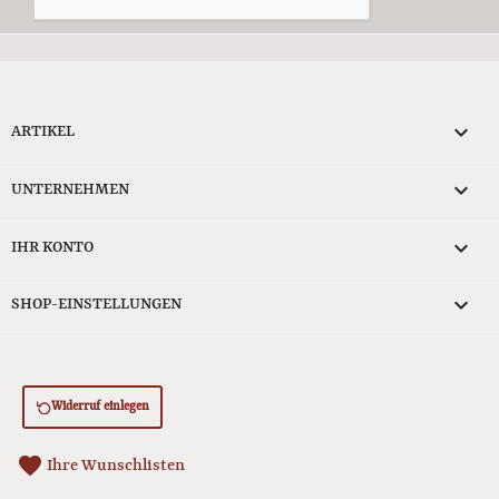

ARTIKEL

UNTERNEHMEN

IHR KONTO
keyboard_arrow_down
SHOP-EINSTELLUNGEN
Widerruf einlegen
favorite
Ihre Wunschlisten