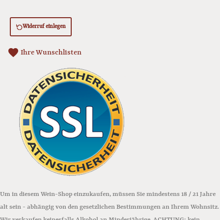
Widerruf einlegen
favorite
Ihre Wunschlisten
Um in diesem Wein-Shop einzukaufen, müssen Sie mindestens 18 / 21 Jahre
alt sein - abhängig von den gesetzlichen Bestimmungen an Ihrem Wohnsitz.
Wir verkaufen keinesfalls Alkohol an Minderjährige. ACHTUNG: kein