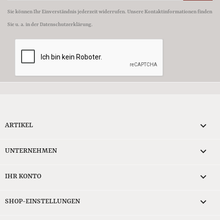
Sie können Ihr Einverständnis jederzeit widerrufen. Unsere Kontaktinformationen finden
Sie u. a. in der Datenschutzerklärung.

ARTIKEL

UNTERNEHMEN

IHR KONTO
keyboard_arrow_down
SHOP-EINSTELLUNGEN