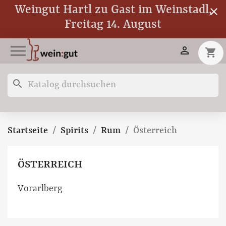
Weingut Hartl zu Gast im Weinstadl,
close
Freitag 14. August


shopping_cart
search
Startseite
Spirits
Rum
Österreich
ÖSTERREICH
Vorarlberg