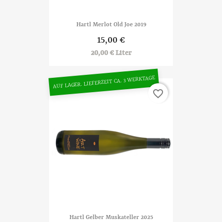
Hartl Merlot Old Joe 2019
15,00 €
20,00 € Liter
AUF LAGER. LIEFERZEIT CA. 3 WERKTAGE
favorite_border
Hartl Gelber Muskateller 2025