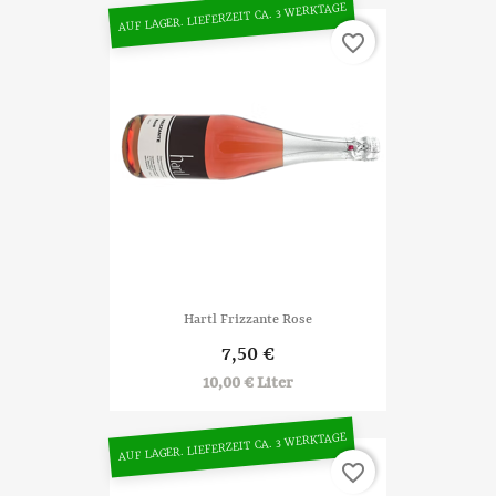
AUF LAGER. LIEFERZEIT CA. 3 WERKTAGE
favorite_border
Hartl Frizzante Rose
7,50 €
10,00 € Liter
AUF LAGER. LIEFERZEIT CA. 3 WERKTAGE
favorite_border