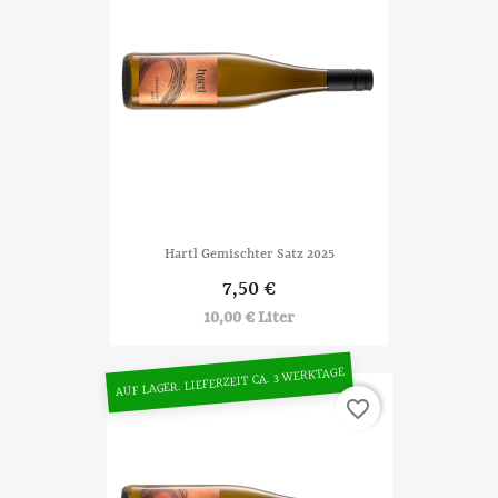
Hartl Gemischter Satz 2025
7,50 €
10,00 € Liter
AUF LAGER. LIEFERZEIT CA. 3 WERKTAGE
favorite_border