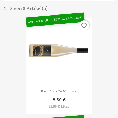
1 - 8 von 8 Artikel(n)
AUF LAGER. LIEFERZEIT CA. 3 WERKTAGE
favorite_border
Hartl Blanc De Noir 2025
8,50 €
11,33 € Liter