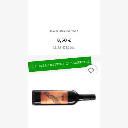
Hartl Merlot 2023
8,50 €
11,33 € Liter
AUF LAGER. LIEFERZEIT CA. 3 WERKTAGE
favorite_border