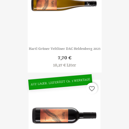
Hartl Grüner Veltliner DAC Heldenberg 2025
7,70 €
10,27 € Liter
AUF LAGER. LIEFERZEIT CA. 3 WERKTAGE
favorite_border