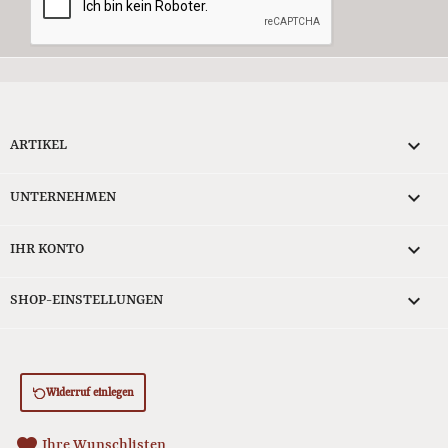

ARTIKEL

UNTERNEHMEN

IHR KONTO
keyboard_arrow_down
SHOP-EINSTELLUNGEN
Widerruf einlegen
favorite
Ihre Wunschlisten