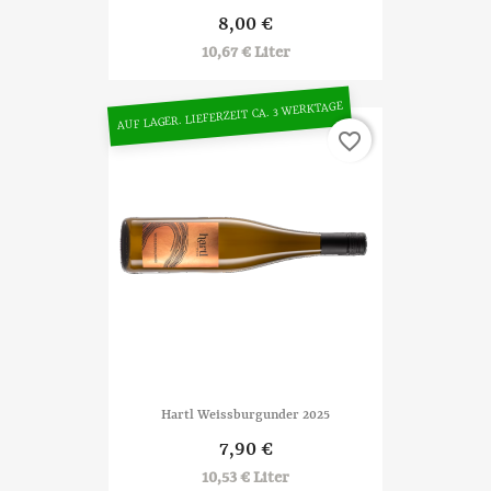
8,00 €
10,67 € Liter
AUF LAGER. LIEFERZEIT CA. 3 WERKTAGE
favorite_border
Hartl Weissburgunder 2025
7,90 €
10,53 € Liter