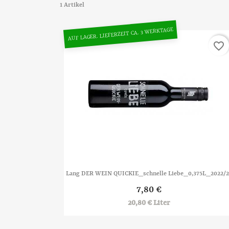
1 Artikel
AUF LAGER. LIEFERZEIT CA. 3 WERKTAGE
favorite_border

Vorschau
Lang DER WEIN QUICKIE_schnelle Liebe_0,375L_2022/
7,80 €
20,80 € Liter