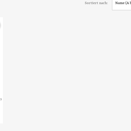
Sortiert nach:
Name (A b
23