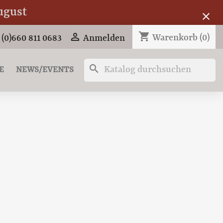
ugust
close
shopping_cart

Warenkorb
(0)
 (0)660 811 0683
Anmelden
search
E
NEWS/EVENTS