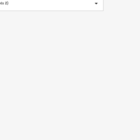

is Z)