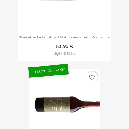
Tement Welschriesling Südsteiermark DAC - 6er Karton
83,95 €
18,65 € Liter
LIEFERZEIT CA. 1 WOCHE
favorite_border