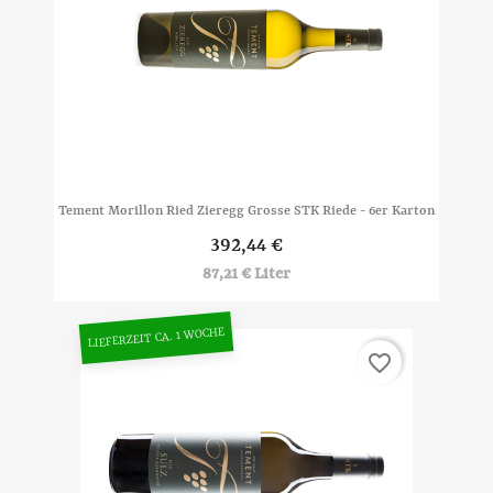
Tement Morillon Ried Zieregg Grosse STK Riede - 6er Karton
392,44 €
87,21 € Liter
LIEFERZEIT CA. 1 WOCHE
favorite_border