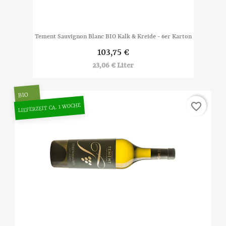
Tement Sauvignon Blanc BIO Kalk & Kreide - 6er Karton
103,75 €
23,06 € Liter
BIO
favorite_border
LIEFERZEIT CA. 1 WOCHE