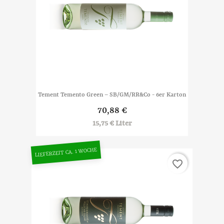
Tement Temento Green – SB/GM/RR&Co - 6er Karton
70,88 €
15,75 € Liter
LIEFERZEIT CA. 1 WOCHE
favorite_border