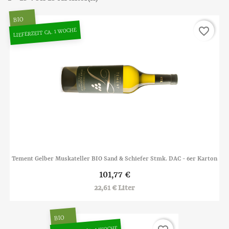
BIO
favorite_border
LIEFERZEIT CA. 1 WOCHE
Tement Gelber Muskateller BIO Sand & Schiefer Stmk. DAC - 6er Karton
101,77 €
22,61 € Liter
BIO