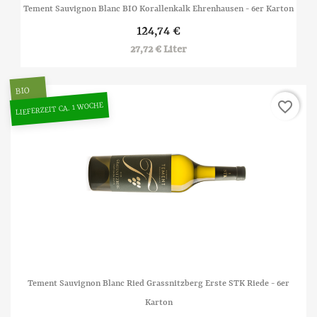
Tement Sauvignon Blanc BIO Korallenkalk Ehrenhausen - 6er Karton
124,74 €
27,72 € Liter
BIO
favorite_border
LIEFERZEIT CA. 1 WOCHE
Tement Sauvignon Blanc Ried Grassnitzberg Erste STK Riede - 6er
Karton