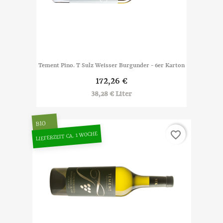
Tement Pino. T Sulz Weisser Burgunder - 6er Karton
172,26 €
38,28 € Liter
BIO
favorite_border
LIEFERZEIT CA. 1 WOCHE