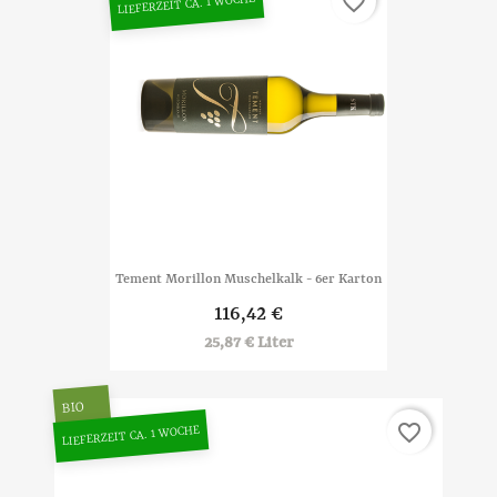
favorite_border
LIEFERZEIT CA. 1 WOCHE
Tement Morillon Muschelkalk - 6er Karton
116,42 €
25,87 € Liter
BIO
favorite_border
LIEFERZEIT CA. 1 WOCHE