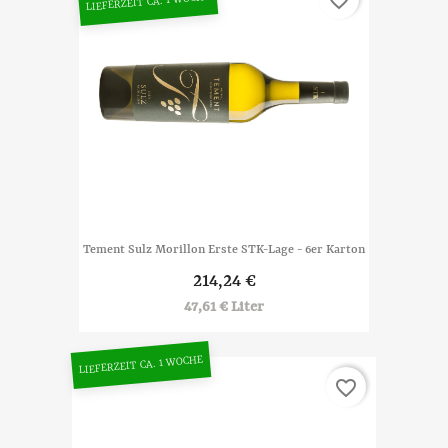
LIEFERZEIT CA. 1 WOCHE
Tement Sulz Morillon Erste STK-Lage - 6er Karton
214,24 €
47,61 € Liter
LIEFERZEIT CA. 1 WOCHE
favorite_border