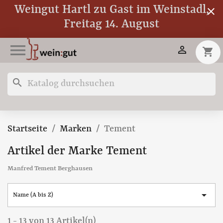
Weingut Hartl zu Gast im Weinstadl,
close
Freitag 14. August


shopping_cart
search
Startseite
Marken
Tement
Artikel der Marke Tement
Manfred Tement Berghausen

Name (A bis Z)
1 - 13 von 13 Artikel(n)