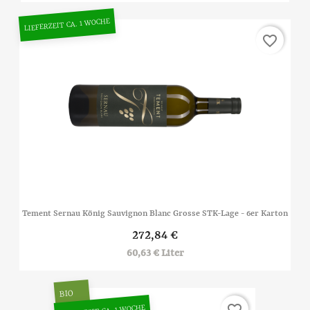
LIEFERZEIT CA. 1 WOCHE
favorite_border
Tement Sernau König Sauvignon Blanc Grosse STK-Lage - 6er Karton
272,84 €
60,63 € Liter
BIO
favorite_border