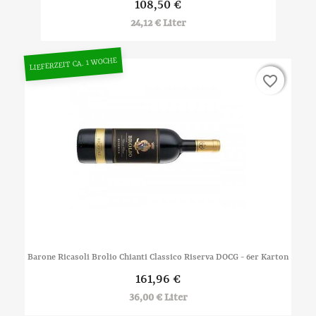
108,50 €
24,12 € Liter
LIEFERZEIT CA. 1 WOCHE
favorite_border
favorite_border
Barone Ricasoli Brolio Chianti Classico Riserva DOCG - 6er Karton
161,96 €
36,00 € Liter