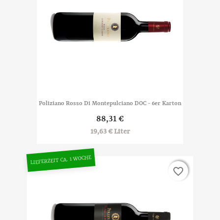
Poliziano Rosso Di Montepulciano DOC - 6er Karton
88,31 €
19,63 € Liter
LIEFERZEIT CA. 1 WOCHE
favorite_border
favorite_border