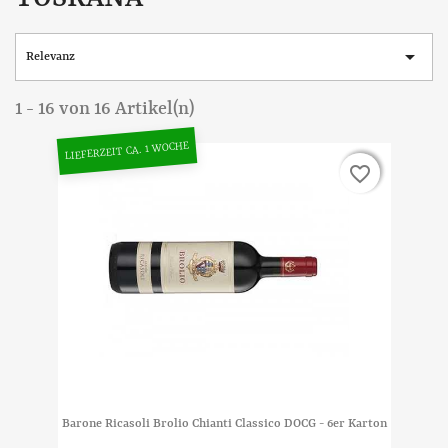

Relevanz
1 - 16 von 16 Artikel(n)
LIEFERZEIT CA. 1 WOCHE
favorite_border
favorite_border
Barone Ricasoli Brolio Chianti Classico DOCG - 6er Karton