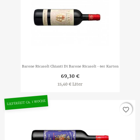
Barone Ricasoli Chianti Di Barone Ricasoli - 6er Karton
69,30 €
15,40 € Liter
LIEFERZEIT CA. 1 WOCHE
favorite_border
favorite_border