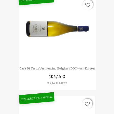
favorite_border
favorite_border
Casa Di Terra Vermentino Bolgheri DOC - 6er Karton
104,15 €
23,14 € Liter
LIEFERZEIT CA. 1 WOCHE
favorite_border
favorite_border