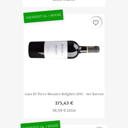
LIEFERZEIT CA. 1 WOCHE
favorite_border
favorite_border
Casa Di Terra Mosaico Bolgheri DOC - 6er Karton
175,43 €
38,98 € Liter
LIEFERZEIT CA. 1 WOCHE