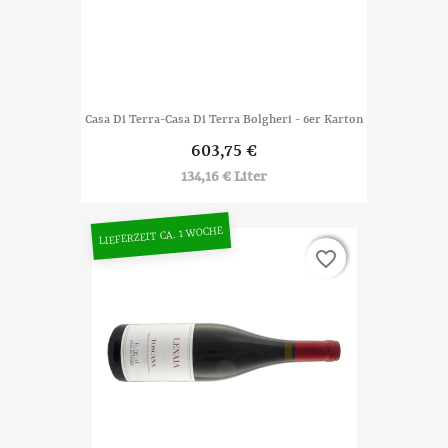
Casa Di Terra-Casa Di Terra Bolgheri - 6er Karton
603,75 €
134,16 € Liter
LIEFERZEIT CA. 1 WOCHE
favorite_border
favorite_border