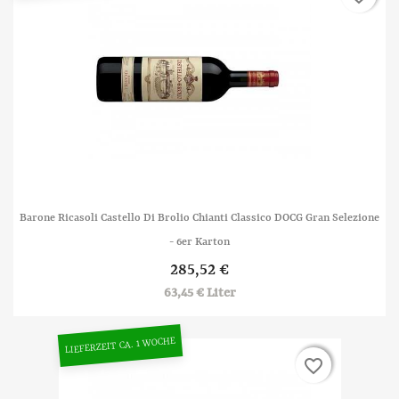
Barone Ricasoli Castello Di Brolio Chianti Classico DOCG Gran Selezione
- 6er Karton
285,52 €
63,45 € Liter
LIEFERZEIT CA. 1 WOCHE
favorite_border
favorite_border