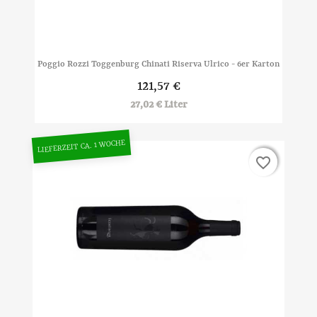
Poggio Rozzi Toggenburg Chinati Riserva Ulrico - 6er Karton
121,57 €
27,02 € Liter
LIEFERZEIT CA. 1 WOCHE
favorite_border
favorite_border