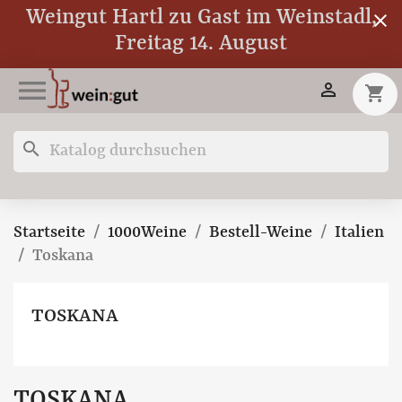
Weingut Hartl zu Gast im Weinstadl,
close
Freitag 14. August


shopping_cart
search
Startseite
1000Weine
Bestell-Weine
Italien
Toskana
TOSKANA
TOSKANA