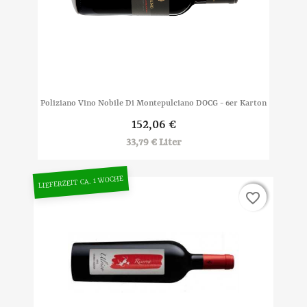
Poliziano Vino Nobile Di Montepulciano DOCG - 6er Karton
152,06 €
33,79 € Liter
LIEFERZEIT CA. 1 WOCHE
favorite_border
favorite_border