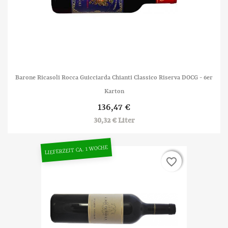
Barone Ricasoli Rocca Guicciarda Chianti Classico Riserva DOCG - 6er
Karton
136,47 €
30,32 € Liter
LIEFERZEIT CA. 1 WOCHE
favorite_border
favorite_border