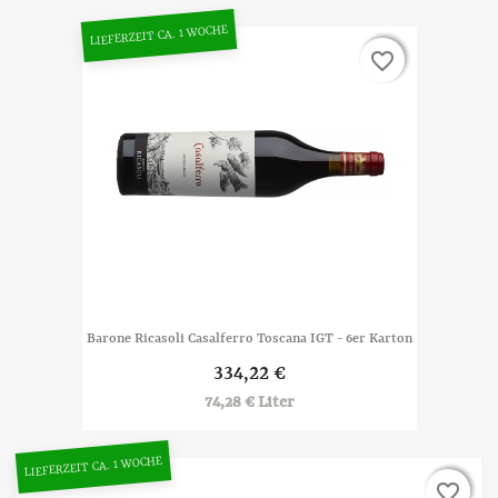
LIEFERZEIT CA. 1 WOCHE
favorite_border
favorite_border
Barone Ricasoli Casalferro Toscana IGT - 6er Karton
334,22 €
74,28 € Liter
LIEFERZEIT CA. 1 WOCHE
favorite_border
favorite_border