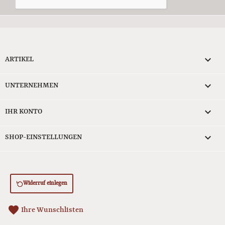

ARTIKEL

UNTERNEHMEN

IHR KONTO
keyboard_arrow_down
SHOP-EINSTELLUNGEN
Widerruf einlegen
favorite
Ihre Wunschlisten