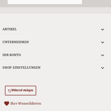

ARTIKEL

UNTERNEHMEN

IHR KONTO
keyboard_arrow_down
SHOP-EINSTELLUNGEN
Widerruf einlegen
favorite
Ihre Wunschlisten