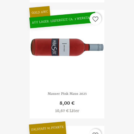
GOLD AWC
AUF LAGER. LIEFERZEIT CA. 3 WERKTAGE
favorite_border
Mauser Pink Maus 2025
8,00 €
10,67 € Liter
FALSTAFF 91 PUNKTE