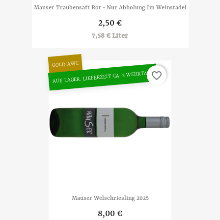
Mauser Traubensaft Rot - Nur Abholung Im Weinstadel
2,50 €
7,58 € Liter
GOLD AWC
AUF LAGER. LIEFERZEIT CA. 3 WERKTAGE
favorite_border
Mauser Welschriesling 2025
8,00 €