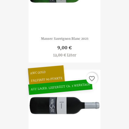
Mauser Sauvignon Blanc 2025
9,00 €
12,00 € Liter
AWC GOLD
favorite_border
FALSTAFF 90 PUNKTE
AUF LAGER. LIEFERZEIT CA. 3 WERKTAGE