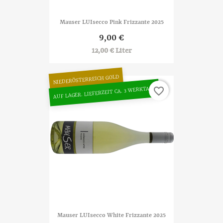
Mauser LUIsecco Pink Frizzante 2025
9,00 €
12,00 € Liter
NIEDERÖSTERREICH GOLD
AUF LAGER. LIEFERZEIT CA. 3 WERKTAGE
favorite_border
Mauser LUIsecco White Frizzante 2025