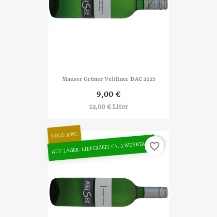
Mauser Grüner Veltliner DAC 2025
9,00 €
12,00 € Liter
GOLD AWC
AUF LAGER. LIEFERZEIT CA. 3 WERKTAGE
favorite_border