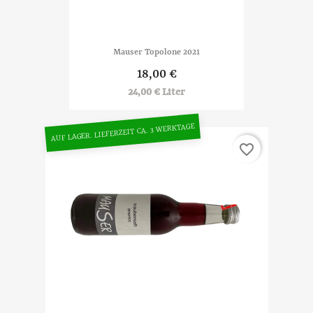
Mauser Topolone 2021
18,00 €
24,00 € Liter
AUF LAGER. LIEFERZEIT CA. 3 WERKTAGE
favorite_border