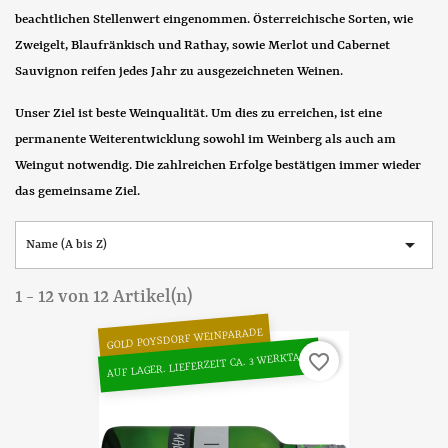
beachtlichen Stellenwert eingenommen. Österreichische Sorten, wie
Zweigelt, Blaufränkisch und Rathay, sowie
Merlot
und Cabernet
Sauvignon reifen jedes Jahr zu ausgezeichneten Weinen.
Unser Ziel ist beste Weinqualität. Um dies zu erreichen, ist eine
permanente Weiterentwicklung sowohl im Weinberg als auch am
Weingut notwendig. Die zahlreichen Erfolge bestätigen immer wieder
das gemeinsame Ziel.

Name (A bis Z)
1 - 12 von 12 Artikel(n)
GOLD POYSDORF WEINPARADE
AUF LAGER. LIEFERZEIT CA. 3 WERKTAGE
favorite_border