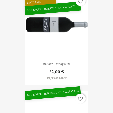
favorite_border
GOLD AWC
AUF LAGER. LIEFERZEIT CA. 3 WERKTAGE
Mauser Rathay 2020
22,00 €
29,33 € Liter
AUF LAGER. LIEFERZEIT CA. 3 WERKTAGE
favorite_border