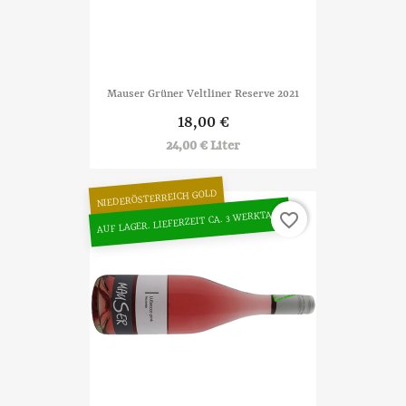
Mauser Grüner Veltliner Reserve 2021
18,00 €
24,00 € Liter
NIEDERÖSTERREICH GOLD
AUF LAGER. LIEFERZEIT CA. 3 WERKTAGE
favorite_border