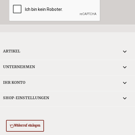

ARTIKEL

UNTERNEHMEN

IHR KONTO
keyboard_arrow_down
SHOP-EINSTELLUNGEN
Widerruf einlegen