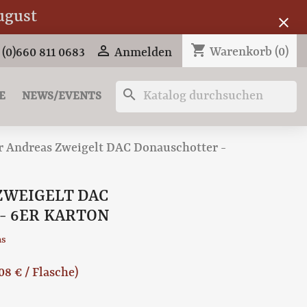
ugust
close
shopping_cart

Warenkorb
(0)
 (0)660 811 0683
Anmelden
search
E
NEWS/EVENTS
 Andreas Zweigelt DAC Donauschotter -
ZWEIGELT DAC
- 6ER KARTON
as
,08 € / Flasche)