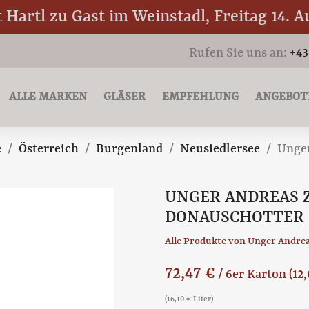
Hartl zu Gast im Weinstadl, Freitag 14. A
Rufen Sie uns an:
+43
ALLE MARKEN
GLÄSER
EMPFEHLUNG
ANGEBOT
e
Österreich
Burgenland
Neusiedlersee
Unger
UNGER ANDREAS 
DONAUSCHOTTER 
Alle Produkte von Unger Andre
72,47 €
/ 6er Karton
(12
(16,10 € Liter)