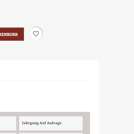
favorite_border
ARENKORB
Jahrgang Auf Anfrage