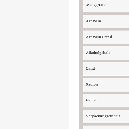
Menge/Liter
Art Wein
Art Wein Detail
Alkoholgehalt
Land
Region
Gebiet
Verpackungseinheit