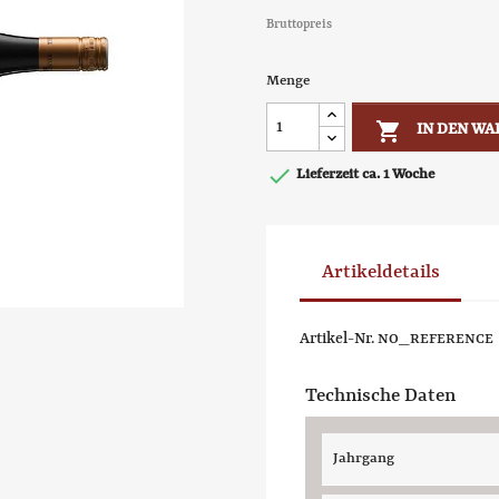
Bruttopreis
Menge

IN DEN W

Lieferzeit ca. 1 Woche
Artikeldetails
Artikel-Nr.
NO_REFERENCE
Technische Daten
Jahrgang