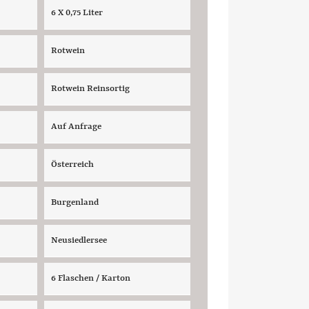
6 X 0,75 Liter
Rotwein
Rotwein Reinsortig
Auf Anfrage
Österreich
Burgenland
Neusiedlersee
6 Flaschen / Karton