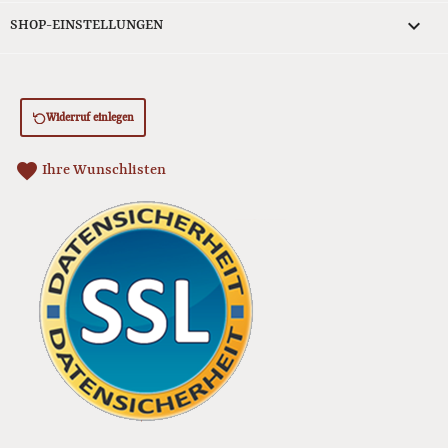
keyboard_arrow_down
SHOP-EINSTELLUNGEN
Widerruf einlegen
favorite
Ihre Wunschlisten