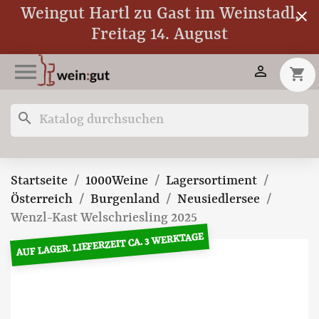
Weingut Hartl zu Gast im Weinstadl,
close
Freitag 14. August


shopping_cart
search
Startseite
1000Weine
Lagersortiment
Österreich
Burgenland
Neusiedlersee
Wenzl-Kast Welschriesling 2025
AUF LAGER. LIEFERZEIT CA. 3 WERKTAGE