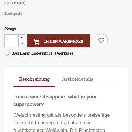
(10,53 € Liter)
Bruttopreis
Menge
favorite_border

IN DEN WARENKORB

Auf Lager. Lieferzeit ca. 3 Werktage
Beschreibung
Artikeldetails
I make wine disappear, what is your
superpower?
Welschriesling gilt als besonders vielseitige
Rebsorte.In unserem Fall als feiner,
fruchtbetonter Weißwein. Die Fruchtnoten