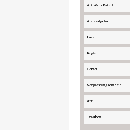
Art Wein Detail
Alkoholgehalt
Land
Region
Gebiet
Verpackungseinheit
Art
Trauben