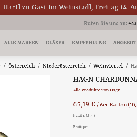
Hartl zu Gast im Weinstadl, Freitag 14. A
Rufen Sie uns an:
+43
ALLE MARKEN
GLÄSER
EMPFEHLUNG
ANGEBOT
e
Österreich
Niederösterreich
Weinviertel
Ha
HAGN CHARDONNAY
Alle Produkte von Hagn
65,19 €
/ 6er Karton
(10
(14,48 € Liter)
Bruttopreis