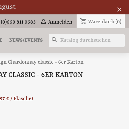
ugust
close
shopping_cart

Warenkorb
(0)
 (0)660 811 0683
Anmelden
search
E
NEWS/EVENTS
gn Chardonnay classic - 6er Karton
 CLASSIC - 6ER KARTON
,87 € / Flasche)