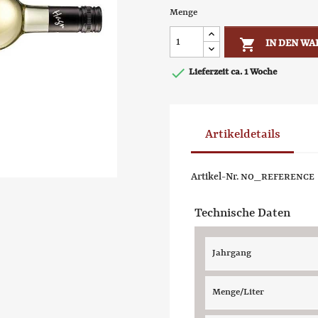
Menge

IN DEN W

Lieferzeit ca. 1 Woche
Artikeldetails
Artikel-Nr.
NO_REFERENCE
Technische Daten
Jahrgang
Menge/Liter