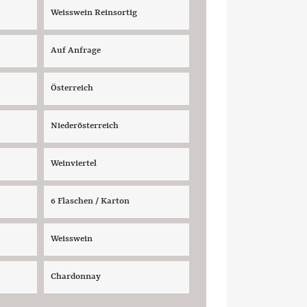
Weisswein Reinsortig
Auf Anfrage
Österreich
Niederösterreich
Weinviertel
6 Flaschen / Karton
Weisswein
Chardonnay