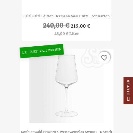
Salzl Salzl Edition Hermann Maier 2021 - 6er Karton
240,00 €
216,00 €
48,00 € Liter
LIEFERZEIT CA. 2 WOCHEN
favorite_border
favorite_border
FILTER
Sophienwald PHOENIX Weissweinglas Sw1001 - 6 Stück