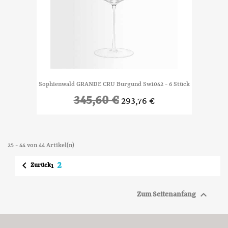
Sophienwald GRANDE CRU Burgund Sw1042 - 6 Stück
345,60 €
293,76 €
25 - 44 von 44 Artikel(n)

2
Zurück
1

Zum Seitenanfang