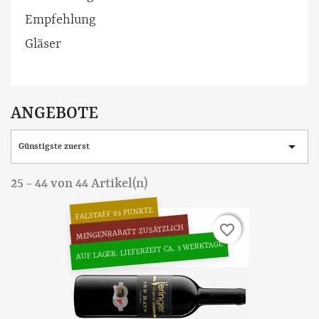
Empfehlung
Gläser
ANGEBOTE

Günstigste zuerst
25 - 44 von 44 Artikel(n)
FALSTAFF 93 PUNKTE
favorite_border
favorite_border
MENGENRABATT ZUSÄTZLICH
AUF LAGER. LIEFERZEIT CA. 3 WERKTAGE