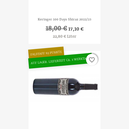
Keringer 100 Days Shiraz 2022/23
18,00 €
17,10 €
22,80 € Liter
FALSTAFF 92 PUNKTE
AUF LAGER. LIEFERZEIT CA. 3 WERKTAGE
favorite_border
favorite_border