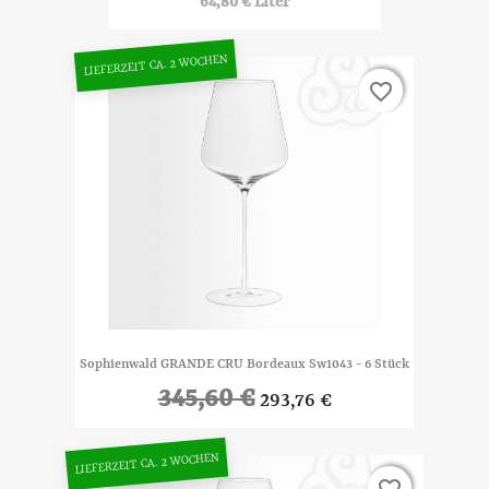
64,80 € Liter
LIEFERZEIT CA. 2 WOCHEN
favorite_border
favorite_border
Sophienwald GRANDE CRU Bordeaux Sw1043 - 6 Stück
345,60 €
293,76 €
LIEFERZEIT CA. 2 WOCHEN
favorite_border
favorite_border