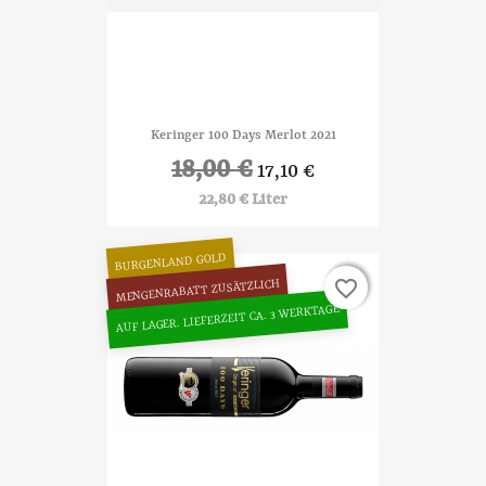
Keringer 100 Days Merlot 2021
18,00 €
17,10 €
22,80 € Liter
BURGENLAND GOLD
favorite_border
favorite_border
MENGENRABATT ZUSÄTZLICH
AUF LAGER. LIEFERZEIT CA. 3 WERKTAGE