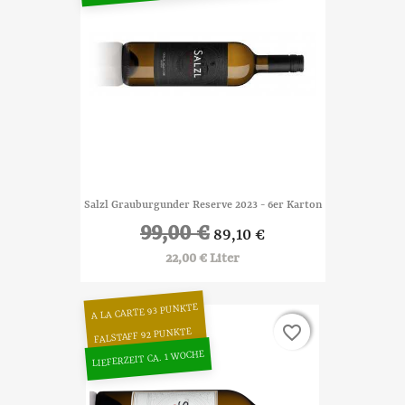
Salzl Grauburgunder Reserve 2023 - 6er Karton
99,00 €
89,10 €
22,00 € Liter
A LA CARTE 93 PUNKTE
favorite_border
favorite_border
FALSTAFF 92 PUNKTE
LIEFERZEIT CA. 1 WOCHE