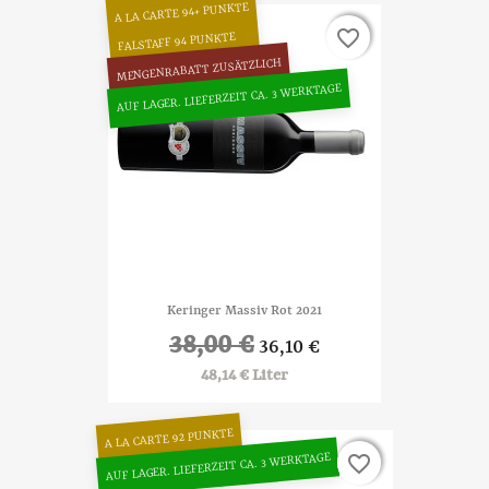
A LA CARTE 94+ PUNKTE
favorite_border
favorite_border
FALSTAFF 94 PUNKTE
MENGENRABATT ZUSÄTZLICH
AUF LAGER. LIEFERZEIT CA. 3 WERKTAGE
Keringer Massiv Rot 2021
38,00 €
36,10 €
48,14 € Liter
A LA CARTE 92 PUNKTE
AUF LAGER. LIEFERZEIT CA. 3 WERKTAGE
favorite_border
favorite_border