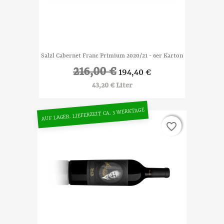
Salzl Cabernet Franc Primium 2020/21 - 6er Karton
216,00 €
194,40 €
43,20 € Liter
AUF LAGER. LIEFERZEIT CA. 3 WERKTAGE
favorite_border
favorite_border