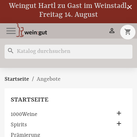
Weingut Hartl zu Gast im Weinstadl,
close
Freitag 14. August


shopping_cart
search
Startseite
Angebote
STARTSEITE

1000Weine

Spirits
Prämierung