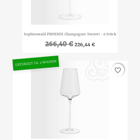
Sophienwald PHOENIX Champagner Sw1007 - 6 Stück
266,40 €
226,44 €
LIEFERZEIT CA. 2 WOCHEN
favorite_border
favorite_border