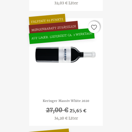
32,03 € Liter
FALSTAFF 93 PUNKTE
favorite_border
favorite_border
MENGENRABATT ZUSÄTZLICH
AUF LAGER. LIEFERZEIT CA. 3 WERKTAGE
Keringer Massiv White 2020
27,00 €
25,65 €
34,20 € Liter