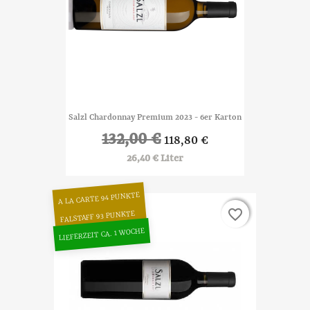
Salzl Chardonnay Premium 2023 - 6er Karton
132,00 €
118,80 €
26,40 € Liter
A LA CARTE 94 PUNKTE
favorite_border
favorite_border
FALSTAFF 93 PUNKTE
LIEFERZEIT CA. 1 WOCHE