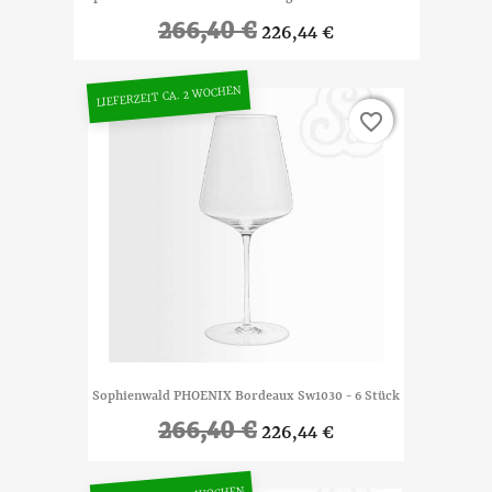
266,40 €
226,44 €
LIEFERZEIT CA. 2 WOCHEN
favorite_border
favorite_border
Sophienwald PHOENIX Bordeaux Sw1030 - 6 Stück
266,40 €
226,44 €