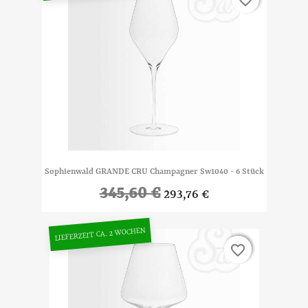
Sophienwald GRANDE CRU Champagner Sw1040 - 6 Stück
345,60 €
293,76 €
LIEFERZEIT CA. 2 WOCHEN
favorite_border
favorite_border