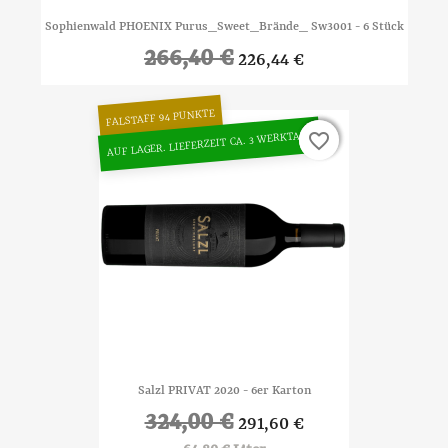
Sophienwald PHOENIX Purus_Sweet_Brände_ Sw3001 - 6 Stück
266,40 €
226,44 €
FALSTAFF 94 PUNKTE
AUF LAGER. LIEFERZEIT CA. 3 WERKTAGE
favorite_border
favorite_border
Salzl PRIVAT 2020 - 6er Karton
324,00 €
291,60 €