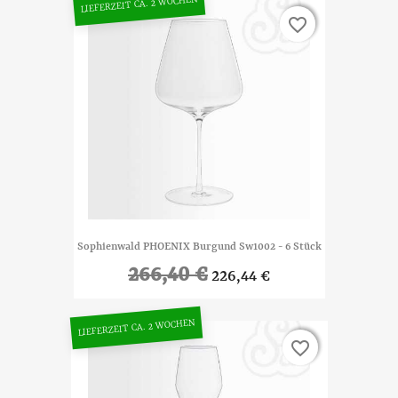
LIEFERZEIT CA. 2 WOCHEN
favorite_border
favorite_border
Sophienwald PHOENIX Burgund Sw1002 - 6 Stück
266,40 €
226,44 €
LIEFERZEIT CA. 2 WOCHEN
favorite_border
favorite_border