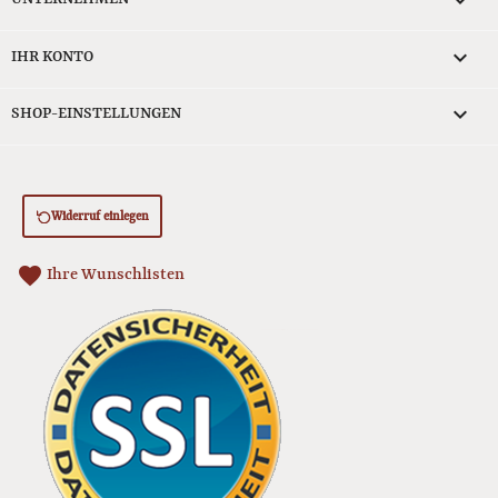


IHR KONTO
keyboard_arrow_down
SHOP-EINSTELLUNGEN
Widerruf einlegen
favorite
Ihre Wunschlisten