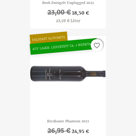
Reeh Zweigelt Unplugged 2022
23,00 €
18,50 €
23,59 € Liter
FALSTAFF 92 PUNKTE
AUF LAGER. LIEFERZEIT CA. 3 WERKTAGE
favorite_border
favorite_border
Kirnbauer Phantom 2023
26,95 €
24,95 €