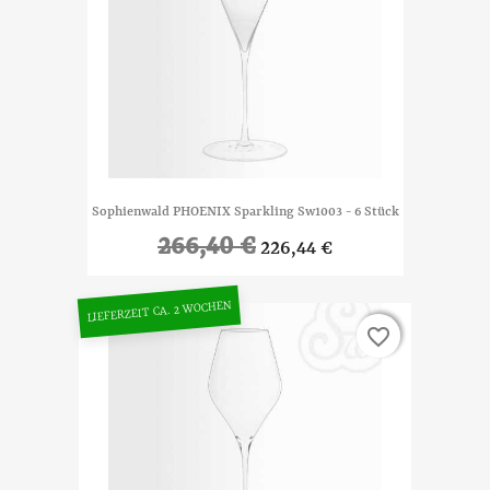
Sophienwald PHOENIX Sparkling Sw1003 - 6 Stück
266,40 €
226,44 €
LIEFERZEIT CA. 2 WOCHEN
favorite_border
favorite_border